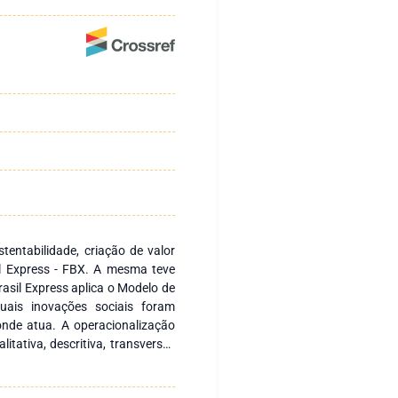
tentabilidade, criação de valor
il Express - FBX. A mesma teve
asil Express aplica o Modelo de
uais inovações sociais foram
nde atua. A operacionalização
ativa, descritiva, transversal,
ntal e observação indireta de
empresa objeto de estudo. Para