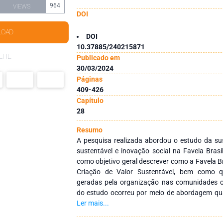
964
VIEWS
DOI
LOAD
DOI
10.37885/240215871
LHE
Publicado em
30/03/2024
Páginas
409-426
Capítulo
28
Resumo
A pesquisa realizada abordou o estudo da sus
sustentável e inovação social na Favela Bras
como objetivo geral descrever como a Favela Br
Criação de Valor Sustentável, bem como q
geradas pela organização nas comunidades o
do estudo ocorreu por meio de abordagem qualit
com estudo de caso único, pesquisa docume
Ler mais...
fontes e dados a respeito da temática e da 