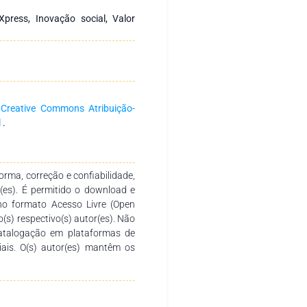
 previamente estabelecido e os
e conteúdo de forma a revelar a
Xpress, Inovação social, Valor
ntável na Favela Brasil Xpress,
ionadas à inovação social que a
cria valor sustentável para a
a
Creative Commons Atribuição-
l
.
rma, correção e confiabilidade,
r(es). É permitido o download e
no formato Acesso Livre (Open
o(s) respectivo(s) autor(es). Não
catalogação em plataformas de
ciais. O(s) autor(es) mantêm os