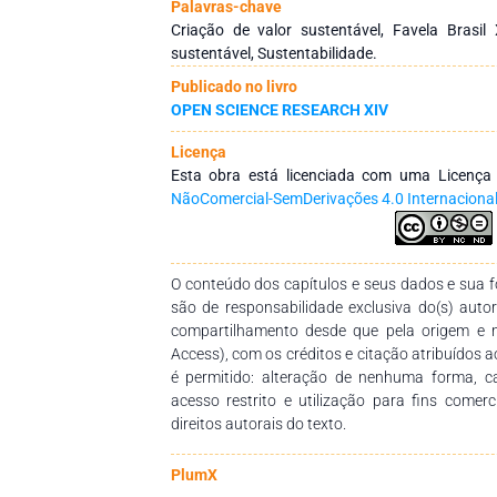
isso, fez-se uso de um protocolo de pesquisa
Palavras-chave
dados coletados foram submetidos à análise d
Criação de valor sustentável, Favela Brasil 
aplicação do modelo de criação de valor suste
sustentável, Sustentabilidade.
com destaque para as principais práticas relac
Publicado no livro
organização pratica e revelando que a FBX 
OPEN SCIENCE RESEARCH XIV
sociedade.
Licença
Esta obra está licenciada com uma Licenç
NãoComercial-SemDerivações 4.0 Internaciona
O conteúdo dos capítulos e seus dados e sua fo
são de responsabilidade exclusiva do(s) auto
compartilhamento desde que pela origem e 
Access), com os créditos e citação atribuídos a
é permitido: alteração de nenhuma forma, 
acesso restrito e utilização para fins comer
direitos autorais do texto.
PlumX