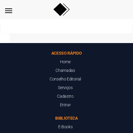
menu
ACESSO RÁPIDO
Home
Chamadas
Conselho Editorial
Serviços
Cadastro
Entrar
BIBLIOTECA
E-Books