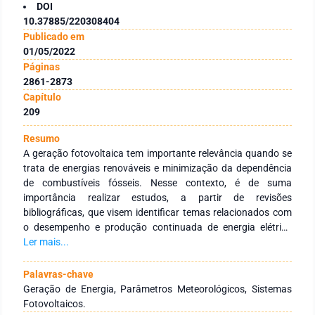
DOI
10.37885/220308404
Publicado em
01/05/2022
Páginas
2861-2873
Capítulo
209
Resumo
A geração fotovoltaica tem importante relevância quando se
trata de energias renováveis e minimização da dependência
de combustíveis fósseis. Nesse contexto, é de suma
importância realizar estudos, a partir de revisões
bibliográficas, que visem identificar temas relacionados com
o desempenho e produção continuada de energia elétrica
através desse tipo de sistema de geração deenergia. Um
Ler mais...
desses estudos abrange a análise da influência de
parâmetros meteorológicos na geração da energia
Palavras-chave
proveniente da ação dos painéis fotovoltaicos. Assim, esse
Geração de Energia, Parâmetros Meteorológicos, Sistemas
trabalho busca apontar quais são esses parâmetros e de que
Fotovoltaicos.