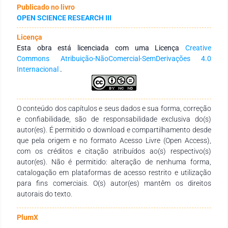
forma estes influenciam essa forma de geração. Além
Publicado no livro
disso,busca-se também estabelecer condições para análises
OPEN SCIENCE RESEARCH III
futuras acerca de concretizações de projetos eficientes que
levem em conta tais parâmetros, assim como ser um breve
Licença
guia acerca deste tema.
Esta obra está licenciada com uma Licença
Creative
Commons Atribuição-NãoComercial-SemDerivações 4.0
Internacional
.
O conteúdo dos capítulos e seus dados e sua forma, correção
e confiabilidade, são de responsabilidade exclusiva do(s)
autor(es). É permitido o download e compartilhamento desde
que pela origem e no formato Acesso Livre (Open Access),
com os créditos e citação atribuídos ao(s) respectivo(s)
autor(es). Não é permitido: alteração de nenhuma forma,
catalogação em plataformas de acesso restrito e utilização
para fins comerciais. O(s) autor(es) mantêm os direitos
autorais do texto.
PlumX