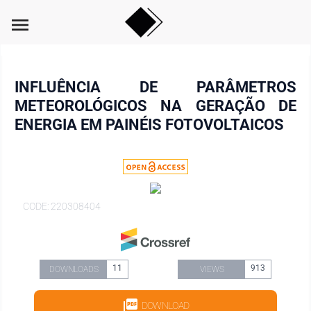
menu
INFLUÊNCIA DE PARÂMETROS
METEOROLÓGICOS NA GERAÇÃO DE
ENERGIA EM PAINÉIS FOTOVOLTAICOS
CODE: 220308404
11
913
DOWNLOADS
VIEWS
DOWNLOAD