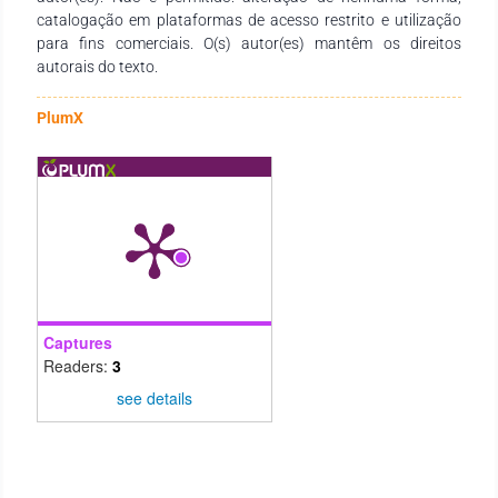
compartimentos da matéria orgânica, apresentaram-se como
catalogação em plataformas de acesso restrito e utilização
bons indicadores, sendo os maiores valores das frações
para fins comerciais. O(s) autor(es) mantêm os direitos
verificados na área de mata.
autorais do texto.
PlumX
Captures
Readers:
3
see details