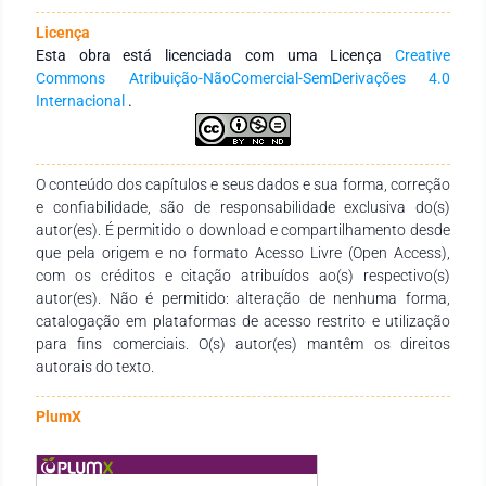
pelo Projeto FlorestAção no Território da Cidadania Vales do
Licença
Curu e Aracatiaçu – Ceará com base em indicadores
Esta obra está licenciada com uma Licença
Creative
agronômico/ecológico e de solo, a partir do nível de transição
Commons Atribuição-NãoComercial-SemDerivações 4.0
agroecológica de quatro famílias. Em cada uma das famílias
Internacional
.
selecionadas foram realizadas quatro visitas com aplicação
de questionários. Como resultado, para os dois indicadores o
tempo de transição agroecológica foi de fundamental
relevância, já que as famílias com maior tempo de transição
O conteúdo dos capítulos e seus dados e sua forma, correção
foram as que obtiveram melhores notas. As experiências e
e confiabilidade, são de responsabilidade exclusiva do(s)
resultados obtidos com o presente estudo mostram que, de
autor(es). É permitido o download e compartilhamento desde
acordo com os indicadores, apesar das limitações e
que pela origem e no formato Acesso Livre (Open Access),
obstáculos, como o arraigado histórico de práticas
com os créditos e citação atribuídos ao(s) respectivo(s)
predatórias e excludentes, é possível criar condições para que
autor(es). Não é permitido: alteração de nenhuma forma,
possa existir uma agricultura agroecológica, que tanto
catalogação em plataformas de acesso restrito e utilização
reduza os impactos ao meio ambiente como produza
para fins comerciais. O(s) autor(es) mantêm os direitos
alimento gerando justiça e inclusão social.
autorais do texto.
PlumX