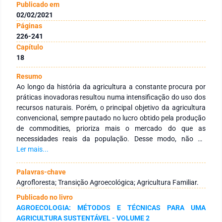
Publicado em
02/02/2021
Páginas
226-241
Capítulo
18
Resumo
Ao longo da história da agricultura a constante procura por
práticas inovadoras resultou numa intensificação do uso dos
recursos naturais. Porém, o principal objetivo da agricultura
convencional, sempre pautado no lucro obtido pela produção
de commodities, prioriza mais o mercado do que as
necessidades reais da população. Desse modo, não há
dúvidas de que a agricultura intensiva é um dos principais
Ler mais...
causadores de degradação ambiental. Os sistemas
agroflorestais (SAFs), forma de fazer agricultura na qual se
Palavras-chave
cultiva, numa mesma área, uma grande variedade de
Agrofloresta; Transição Agroecológica; Agricultura Familiar.
espécies, pode ser o caminho a seguir pelas famílias
Publicado no livro
agricultoras do semiárido nordestino, caminho este que se
AGROECOLOGIA: MÉTODOS E TÉCNICAS PARA UMA
conduzirá por meio da Agroecologia. Diante disso, o presente
AGRICULTURA SUSTENTÁVEL - VOLUME 2
trabalho tem como objetivo analisar quatro SAFs assistidos