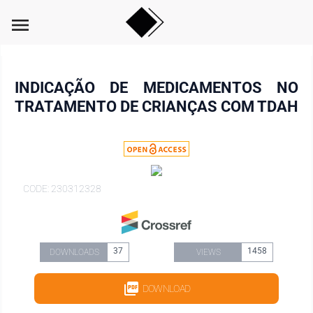
menu
INDICAÇÃO DE MEDICAMENTOS NO
TRATAMENTO DE CRIANÇAS COM TDAH
CODE: 230312328
37
1458
DOWNLOADS
VIEWS
DOWNLOAD