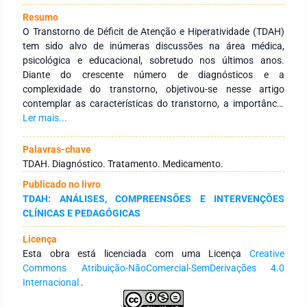
Resumo
O Transtorno de Déficit de Atenção e Hiperatividade (TDAH)
tem sido alvo de inúmeras discussões na área médica,
psicológica e educacional, sobretudo nos últimos anos.
Diante do crescente número de diagnósticos e a
complexidade do transtorno, objetivou-se nesse artigo
contemplar as características do transtorno, a importância
do diagnóstico do TDAH realizado por uma equipe
Ler mais...
multidisciplinar, a contribuição do psicopedagogo nesse
processo, bem como a indicação de psicofármacos no seu
Palavras-chave
tratamento. É comum os familiares e os profissionais da
TDAH. Diagnóstico. Tratamento. Medicamento.
educação buscarem ajuda médica para a compreensão e a
Publicado no livro
intervenção desse transtorno, especificamente a
TDAH: ANÁLISES, COMPREENSÕES E INTERVENÇÕES
medicamentosa. A pesquisa se classifica como exploratória e
CLÍNICAS E PEDAGÓGICAS
descritiva através de um levantamento bibliográfico. Define-
se como exploratória ao passo que investigou a indicação de
Licença
medicamentos no tratamento de crianças com TDAH, como
Esta obra está licenciada com uma Licença
Creative
descritiva, pois buscou descrever a conceituação do TDAH e
Commons Atribuição-NãoComercial-SemDerivações 4.0
suas características, como o diagnóstico é feito e o seu
Internacional
.
tratamento. O transtorno engloba dificuldades relacionadas
à rotina pessoal, social e escolar da criança. Devido à