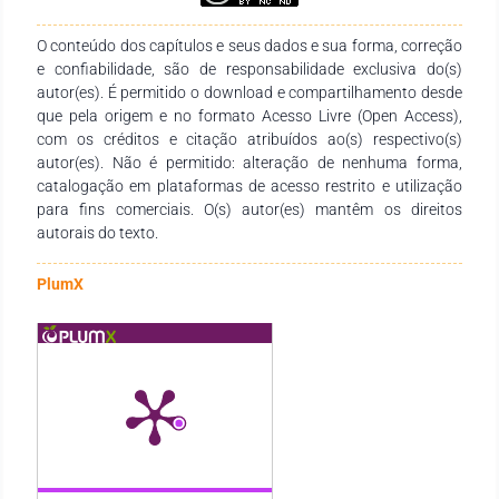
complexidade do transtorno no que diz respeito ao
conceito/características, diagnóstico e ao tratamento é
O conteúdo dos capítulos e seus dados e sua forma, correção
imprescindível a atuação de uma equipe multidisciplinar para
e confiabilidade, são de responsabilidade exclusiva do(s)
a realização de uma avaliação precisa, faz-se necessário
autor(es). É permitido o download e compartilhamento desde
analisar o contexto escolar e social em que as crianças estão
que pela origem e no formato Acesso Livre (Open Access),
inseridas.
com os créditos e citação atribuídos ao(s) respectivo(s)
autor(es). Não é permitido: alteração de nenhuma forma,
catalogação em plataformas de acesso restrito e utilização
para fins comerciais. O(s) autor(es) mantêm os direitos
autorais do texto.
PlumX