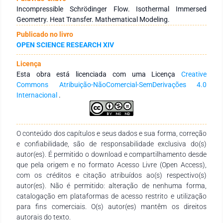
quantum mechanics and the classical behavior of fluids. The
Incompressible Schrödinger Flow. Isothermal Immersed
initial discoveries produce an important theorem that leads
Geometry. Heat Transfer. Mathematical Modeling.
the name of the authors, allowing new and valuable insights
Publicado no livro
into the effects of the isothermal body immersed in a fluid
OPEN SCIENCE RESEARCH XIV
medium. As a result, it was found that the term temperature
source offers a unique perspective at the intersection of
Licença
quantum mechanics and fluid dynamics.
Esta obra está licenciada com uma Licença
Creative
Commons Atribuição-NãoComercial-SemDerivações 4.0
Internacional
.
O conteúdo dos capítulos e seus dados e sua forma, correção
e confiabilidade, são de responsabilidade exclusiva do(s)
autor(es). É permitido o download e compartilhamento desde
que pela origem e no formato Acesso Livre (Open Access),
com os créditos e citação atribuídos ao(s) respectivo(s)
autor(es). Não é permitido: alteração de nenhuma forma,
catalogação em plataformas de acesso restrito e utilização
para fins comerciais. O(s) autor(es) mantêm os direitos
autorais do texto.