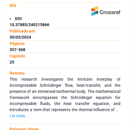
DOI
DOI
10.37885/240215866
Publicado em
30/03/2024
Páginas
357-368
Capítulo
25
Resumo
This research investigates the intricate interplay of
incompressible Schrödinger flow, heat-transfer, and the
presence of an immersed isothermal body. The mathematical
framework encompasses the Schrödinger equation for
incompressible fluids, the heat transfer equation, and
introduces a term that represents the thermal influence of an
immersed isothermal geometry. Emphasizing the modeling
Ler mais...
and analysis of isotropic fluid dynamics, the study seeks to
unravel the subtle relationship between the principles of
Palavras-chave