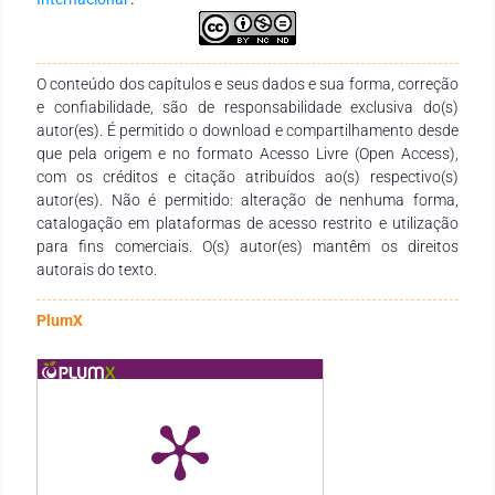
As fontes utilizadas foram artigos das bases de dados Scielo
e CAPES, do período de 2009 até 2019. Os dados
selecionados foram agrupados e ordenados em fichas de
leitura, instrumento escolhido para ser utilizado nesta
O conteúdo dos capítulos e seus dados e sua forma, correção
pesquisa. Para a análise dos materiais encontrados foi
e confiabilidade, são de responsabilidade exclusiva do(s)
realizada uma síntese integradora, a qual ofereceu um
autor(es). É permitido o download e compartilhamento desde
panorama da compreensão dos temas, buscando responder
que pela origem e no formato Acesso Livre (Open Access),
ao problema da pesquisa. A partir disso, foi possível perceber
com os créditos e citação atribuídos ao(s) respectivo(s)
que é cada vez mais importante oferecer suporte aos
autor(es). Não é permitido: alteração de nenhuma forma,
professores, estimulando a criação de políticas públicas para
catalogação em plataformas de acesso restrito e utilização
proporcionar melhores condições de trabalho e maior
para fins comerciais. O(s) autor(es) mantêm os direitos
reconhecimento e criatividade destes profissionais. Além
autorais do texto.
disso, foram encontradas poucas produções referentes ao
tema criatividade em professores, sugerindo-se assim, mais
PlumX
estudos relacionados a esse tema.