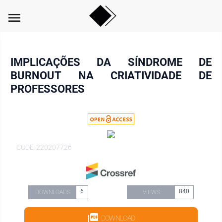
menu
IMPLICAÇÕES DA SÍNDROME DE
BURNOUT NA CRIATIVIDADE DE
PROFESSORES
CODE: 220207726
6
840
DOWNLOADS
VIEWS
DOWNLOAD