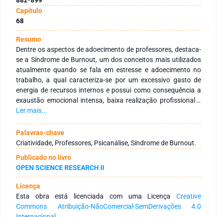
Capítulo
68
Resumo
Dentre os aspectos de adoecimento de professores, destaca-
se a Síndrome de Burnout, um dos conceitos mais utilizados
atualmente quando se fala em estresse e adoecimento no
trabalho, a qual caracteriza-se por um excessivo gasto de
energia de recursos internos e possui como consequência a
exaustão emocional intensa, baixa realização profissional e
despersonalização. Percebe-se que este estado de
Ler mais...
adoecimento influencia na capacidade criativa dos
professores, porém esses permanecem sendo cobrados
Palavras-chave
constantemente para serem criativos em sala de aula.
Criatividade, Professores, Psicanálise, Síndrome de Burnout.
Relacionado a isso, o objetivo geral deste trabalho foi de
Publicado no livro
refletir acerca da criatividade em professores do ensino
OPEN SCIENCE RESEARCH II
fundamental que apresentam Síndrome de Burnout, sendo
abordados os seguintes temas: professores do ensino
Licença
fundamental da rede pública, criatividade e Síndrome de
Esta obra está licenciada com uma Licença
Creative
Burnout. Trata-se de uma pesquisa bibliográfica com
Commons Atribuição-NãoComercial-SemDerivações 4.0
delineamento qualitativo de caráter descritivo e exploratório.
Internacional
.