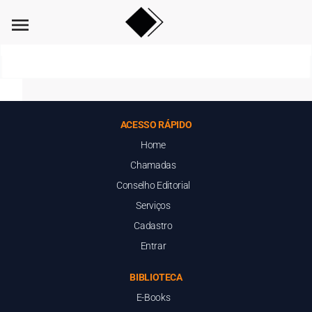
menu
ACESSO RÁPIDO
Home
Chamadas
Conselho Editorial
Serviços
Cadastro
Entrar
BIBLIOTECA
E-Books