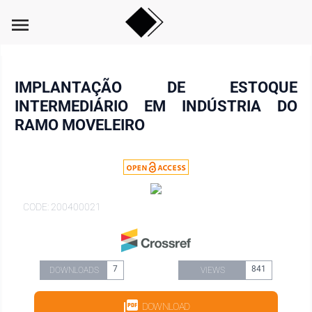
menu
IMPLANTAÇÃO DE ESTOQUE
INTERMEDIÁRIO EM INDÚSTRIA DO
RAMO MOVELEIRO
CODE: 200400021
7
841
DOWNLOADS
VIEWS
DOWNLOAD