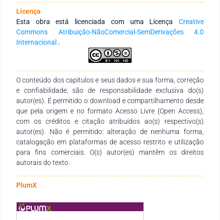
onze semanas, desde a implantação dos lotes. O resultado foi
Licença
obtido através da comparação do período implantado com o
Esta obra está licenciada com uma Licença
Creative
mesmo período do ano anterior, os números demonstraram
Commons Atribuição-NãoComercial-SemDerivações 4.0
uma redução de 19% no custo com horas extras no setor, o
Internacional
.
retorno do investimento se dará em 13,5 meses com uma
rentabilidade de 7%.
O conteúdo dos capítulos e seus dados e sua forma, correção
e confiabilidade, são de responsabilidade exclusiva do(s)
autor(es). É permitido o download e compartilhamento desde
que pela origem e no formato Acesso Livre (Open Access),
com os créditos e citação atribuídos ao(s) respectivo(s)
autor(es). Não é permitido: alteração de nenhuma forma,
catalogação em plataformas de acesso restrito e utilização
para fins comerciais. O(s) autor(es) mantêm os direitos
autorais do texto.
PlumX