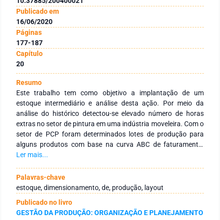
10.37885/200400021
Publicado em
16/06/2020
Páginas
177-187
Capítulo
20
Resumo
Este trabalho tem como objetivo a implantação de um
estoque intermediário e análise desta ação. Por meio da
análise do histórico detectou-se elevado número de horas
extras no setor de pintura em uma indústria moveleira. Com o
setor de PCP foram determinados lotes de produção para
alguns produtos com base na curva ABC de faturamento,
definindo as quantidades do lote, fez-se necessário a
Ler mais...
reavaliação da capacidade do setor de montagem. Com a
implantação dos lotes realizou-se um novo mapeamento de
Palavras-chave
processo e coleta de tempos para o balanceamento da
estoque, dimensionamento, de, produção, layout
produção do setor, para a estocagem dos produtos foi
Publicado no livro
necessário a mudança do layout com a implantação de um
GESTÃO DA PRODUÇÃO: ORGANIZAÇÃO E PLANEJAMENTO
sistema de porta paletes. A coleta dos resultados se deu em