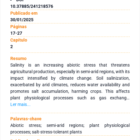
10.37885/241218576
Publicado em
30/01/2025
Páginas
17-27
Capítulo
2
Resumo
Salinity is an increasing abiotic stress that threatens
agricultural production, especially in semi-arid regions, with its
impact intensified by climate change. Soil salinization,
exacerbated by arid climates, reduces water availability and
promotes salt accumulation, harming crops. This affects
plant physiological processes such as gas exchange,
photosynthesis, and water uptake, while also causing
Ler mais...
osmotic and ionic stress. Saline stress further reduces
biomass and damages cellular membranes. Adaptations such
Palavras-chave
as salt-tolerant plants and hydroponic systems offer
Abiotic stress; semi-arid regions; plant physiological
solutions, promoting greater water-use efficiency and salinity
processes; salt-stress-tolerant plants
control.