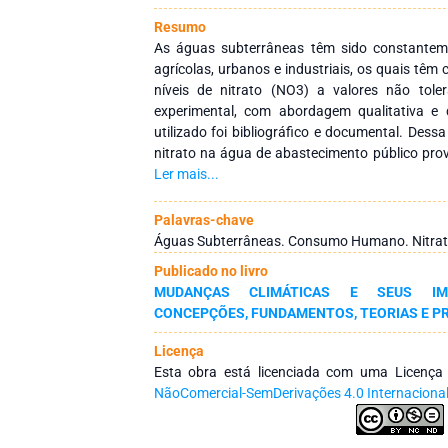
Resumo
As águas subterrâneas têm sido constantem
agrícolas, urbanos e industriais, os quais têm
níveis de nitrato (NO3) a valores não toler
experimental, com abordagem qualitativa e 
utilizado foi bibliográfico e documental. Dess
nitrato na água de abastecimento público pro
da Timbaúba– Riacho dos Macacos, na sede do 
Ler mais...
– CE, no período de 07 anos, de 2016 a 2
registrados, os poços analisados apresentaram
Palavras-chave
acima do valor estabelecido na legislação vig
Águas Subterrâneas. Consumo Humano. Nitrat
provenientes de poços são a única fonte de 
Publicado no livro
de Juazeiro do Norte-CE, a ampliação do sist
MUDANÇAS CLIMÁTICAS E SEUS IMP
coleta e o destino adequado dos resíduos sól
CONCEPÇÕES, FUNDAMENTOS, TEORIAS E P
da transmissão de doenças de veiculação h
garantia da potabilidade das águas subterrâne
Licença
Esta obra está licenciada com uma Licenç
NãoComercial-SemDerivações 4.0 Internaciona