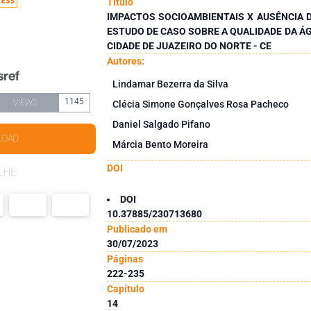
Título
IMPACTOS SOCIOAMBIENTAIS X AUSÊNCIA 
ESTUDO DE CASO SOBRE A QUALIDADE DA Á
CIDADE DE JUAZEIRO DO NORTE - CE
Autores:
Lindamar Bezerra da Silva
1145
VIEWS
Clécia Simone Gonçalves Rosa Pacheco
Daniel Salgado Pifano
LOAD
Márcia Bento Moreira
DOI
LHE
DOI
10.37885/230713680
Publicado em
30/07/2023
Páginas
222-235
Capítulo
14