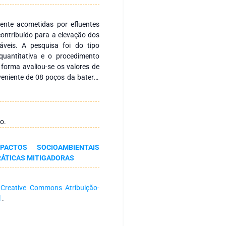
ente acometidas por efluentes
 contribuído para a elevação dos
áveis. A pesquisa foi do tipo
quantitativa e o procedimento
a forma avaliou-se os valores de
veniente de 08 poços da bateria
município de Juazeiro do Norte
022. De acordo com os dados
, a maioria, índices de nitrato
ente. Considerando que as águas
o.
abastecimento para a população
ema de esgotamento sanitário, a
ACTOS SOCIOAMBIENTAIS
idos é fundamental na prevenção
RÁTICAS MITIGADORAS
ídrica e, por conseguinte na
as.
a
Creative Commons Atribuição-
l
.