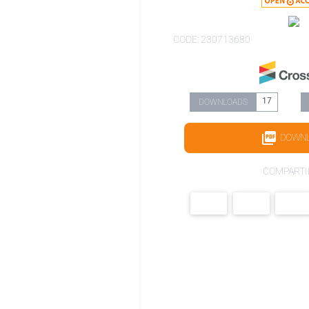
CODE: 230713680
17
DOWNLOADS
DOWN
COMPARTI