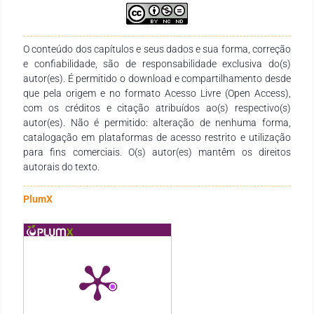
sexualmente transmissíveis, hanseníase, tuberculose e
leishmaniose tegumentar. Outros fatores também merecem
destaque como o aumento no número de notificações
relacionados à violência e acidentes por animais
O conteúdo dos capítulos e seus dados e sua forma, correção
peçonhentos. Confrontando os dados da literatura sobre
e confiabilidade, são de responsabilidade exclusiva do(s)
Cachoeira do Piriá e os dados de notificação, verifica-se uma
autor(es). É permitido o download e compartilhamento desde
verdadeira lacuna de informações sobre algumas doenças,
que pela origem e no formato Acesso Livre (Open Access),
como a malária. Portanto, acredita-se que o município
com os créditos e citação atribuídos ao(s) respectivo(s)
apresenta fortes indícios de subnotificação.
autor(es). Não é permitido: alteração de nenhuma forma,
catalogação em plataformas de acesso restrito e utilização
para fins comerciais. O(s) autor(es) mantêm os direitos
autorais do texto.
PlumX