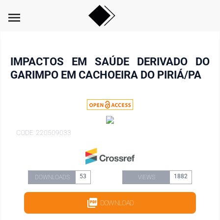
menu
IMPACTOS EM SAÚDE DERIVADO DO
GARIMPO EM CACHOEIRA DO PIRIÁ/PA
CODE: 220509033
53
1882
DOWNLOADS
VIEWS
DOWNLOAD