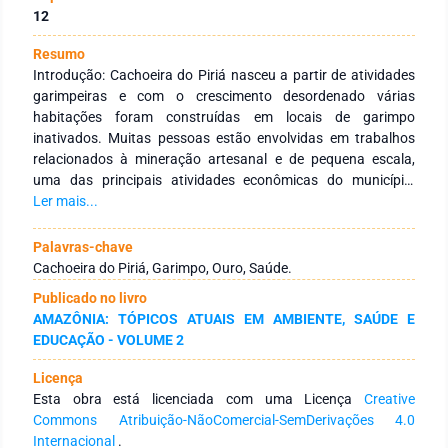
12
Resumo
Introdução: Cachoeira do Piriá nasceu a partir de atividades
garimpeiras e com o crescimento desordenado várias
habitações foram construídas em locais de garimpo
inativados. Muitas pessoas estão envolvidas em trabalhos
relacionados à mineração artesanal e de pequena escala,
uma das principais atividades econômicas do município,
porém, realizada de maneira ilegal que vem alterando o meio
Ler mais...
ambiente e afetando a saúde humana. Objetivo: Analisar os
riscos ambientais e saúde do município derivado da
Palavras-chave
garimpagem de ouro. Metodologia: Foi realizado um
Cachoeira do Piriá, Garimpo, Ouro, Saúde.
levantamento bibliográfico quanto as doenças
Publicado no livro
predominantes no município de Cachoeira do Piriá, utilizando:
AMAZÔNIA: TÓPICOS ATUAIS EM AMBIENTE, SAÚDE E
1) Trabalhos acadêmicos; 2) Relatórios do Governo; 3)
EDUCAÇÃO - VOLUME 2
Boletins Informativos do Ministério da Saúde e 4) Dados
tabulados do SINAN segundo município de residência e Sivep-
Licença
Malária como Cachoeira do Piriá local Provável de Infecção
Esta obra está licenciada com uma Licença
Creative
de 2011 a 2021. Considerações Finais: Verificou-se a
Commons Atribuição-NãoComercial-SemDerivações 4.0
notificação de agravos, dando destaque para infecções
Internacional
.