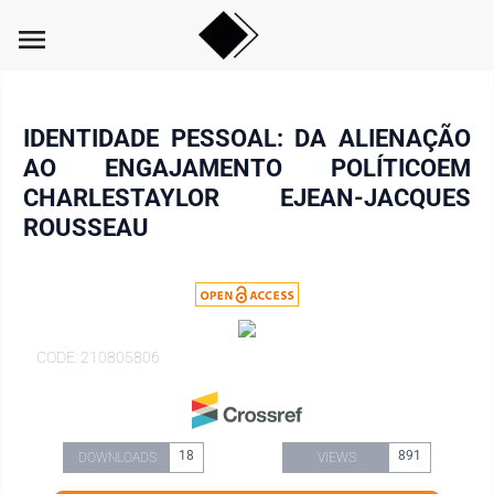
menu
IDENTIDADE PESSOAL: DA ALIENAÇÃO
AO ENGAJAMENTO POLÍTICOEM
CHARLESTAYLOR EJEAN-JACQUES
ROUSSEAU
CODE: 210805806
18
891
DOWNLOADS
VIEWS