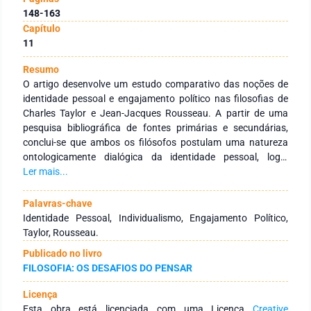
148-163
Capítulo
11
Resumo
O artigo desenvolve um estudo comparativo das noções de
identidade pessoal e engajamento político nas filosofias de
Charles Taylor e Jean-Jacques Rousseau. A partir de uma
pesquisa bibliográfica de fontes primárias e secundárias,
conclui-se que ambos os filósofos postulam uma natureza
ontologicamente dialógica da identidade pessoal, logo,
essencialmente dependente de relação duradoura com os
Ler mais...
outros. Por outro lado, Taylor e Rousseau equacionam o
problema da alienação política na modernidade com base em
Palavras-chave
princípios distintos que servem de fundamento para o
Identidade Pessoal, Individualismo, Engajamento Político,
engajamento político dos cidadãos.
Taylor, Rousseau.
Publicado no livro
FILOSOFIA: OS DESAFIOS DO PENSAR
Licença
Esta obra está licenciada com uma Licença
Creative