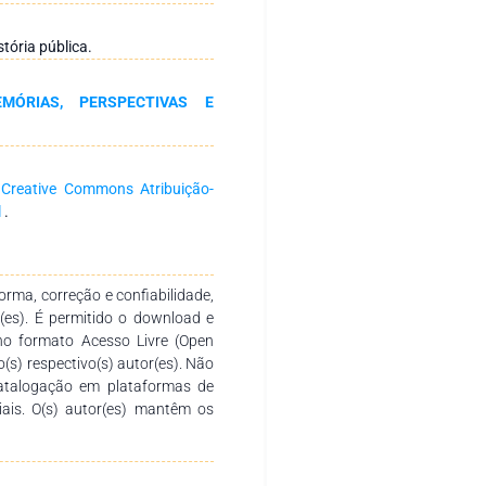
 história pública e à pesquisa
ta possibilidades de oferta de
stória pública.
cher essa lacuna. O presente
ções e reflexões em torno dos
EMÓRIAS, PERSPECTIVAS E
ssários à formação do guia de
to das atividades turísticas a
ria pública.
a
Creative Commons Atribuição-
l
.
rma, correção e confiabilidade,
r(es). É permitido o download e
no formato Acesso Livre (Open
o(s) respectivo(s) autor(es). Não
catalogação em plataformas de
ciais. O(s) autor(es) mantêm os