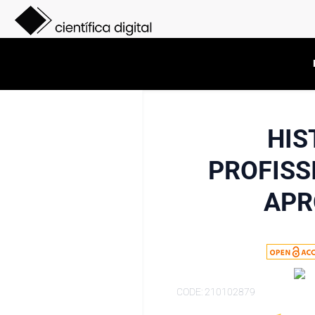
HIS
PROFISS
APR
CODE: 210102879