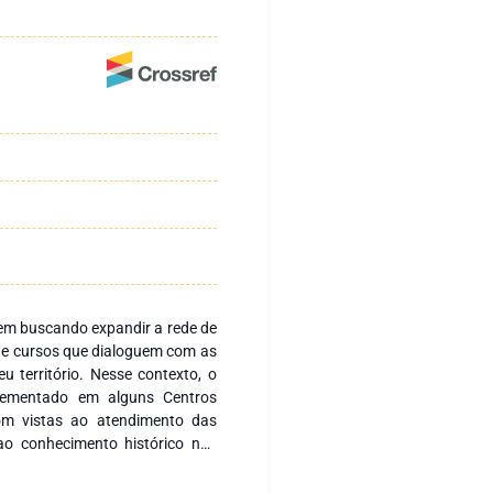
tem buscando expandir a rede de
 de cursos que dialoguem com as
u território. Nesse contexto, o
lementado em alguns Centros
com vistas ao atendimento das
ao conhecimento histórico nas
, no currículo do curso ofertado
ntes curriculares que abordem