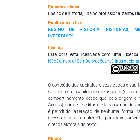
aspectos históricos. Sendo assim, recorrer à
Palavras-chave
aplicação para o ensino de história represen
Ensino de história, Ensino profissionalizante, Hi
complementação pedagógica, visando preen
Publicado no livro
capítulo apresenta resultados das investiga
ENSINO DE HISTÓRIA: HISTÓRIAS, M
saberes ligados ao ensino de história nece
INTERFACES
turismo, bem como do potencial enriquecimen
partir do aproveitamento das propostas da histó
Licença
Esta obra está licenciada com uma Licenç
NãoComercial-SemDerivações 4.0 Internaciona
O conteúdo dos capítulos e seus dados e sua fo
são de responsabilidade exclusiva do(s) auto
compartilhamento desde que pela origem e 
Access), com os créditos e citação atribuídos a
é permitido: alteração de nenhuma forma, 
acesso restrito e utilização para fins comer
direitos autorais do texto.
PlumX