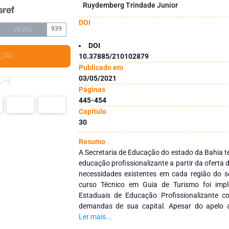
Ruydemberg Trindade Junior
DOI
939
VIEWS
DOI
LOAD
10.37885/210102879
Publicado em
03/05/2021
LHE
Páginas
445-454
Capítulo
30
Resumo
A Secretaria de Educação do estado da Bahia 
educação profissionalizante a partir da oferta
necessidades existentes em cada região do se
curso Técnico em Guia de Turismo foi imp
Estaduais de Educação Profissionalizante 
demandas de sua capital. Apesar do apelo 
atividades turísticas em Salvador e seu entorno
Ler mais...
pela Secretaria de Educação não há compone