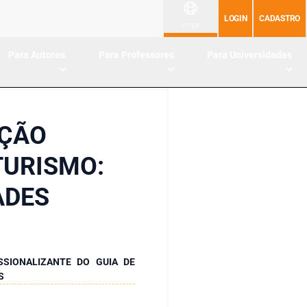
LOGIN
CADASTRO
PT-BR
Para Autores
Para Professores
Para Universidades
AÇÃO
TURISMO:
ADES
SSIONALIZANTE DO GUIA DE
S