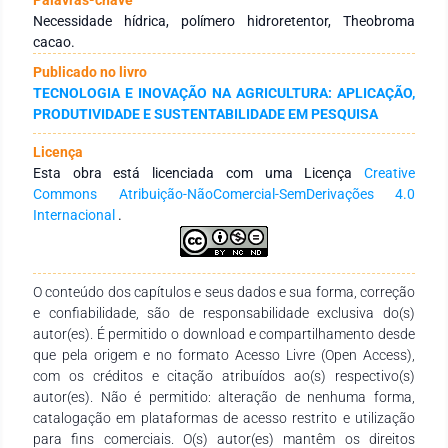
(T3) Com hidrogel + 50% da lâmina de irrigação; (T4) Com
Necessidade hídrica, polímero hidroretentor, Theobroma
hidrogel + 75% de lâmina de irrigação; (T5) 50% da lâmina de
cacao.
irrigação, sem hidrogel; (T6) 100% da lâmina de irrigação, sem
Publicado no livro
hidrogel. A lâmina de irrigação foi definida com base nos
TECNOLOGIA E INOVAÇÃO NA AGRICULTURA: APLICAÇÃO,
dados de capacidade de campo. Após 30 dias do plantio,
PRODUTIVIDADE E SUSTENTABILIDADE EM PESQUISA
avaliou-se a cada 15 dias, altura da planta, diâmetro do caule,
número de folhas e índice de sobrevivência. Utilizou-se 15 g de
Licença
hidrogel para 6 litros de água, sendo 150 ml dessa solução
Esta obra está licenciada com uma Licença
Creative
por planta. As plantas do T6 apresentaram maiores valores
Commons Atribuição-NãoComercial-SemDerivações 4.0
em todas as características avaliadas. As mudas do T1 e T2
Internacional
.
morreram após 63 dias do plantio, as plantas do T5
morreram 100 dias após o plantio, as plantas do T3, T4 e T6
sobreviveram até o final do experimento, indicando que
somente o uso do hidrogel na quantidade indicada pelo
O conteúdo dos capítulos e seus dados e sua forma, correção
fabricante não supre a necessidade hídrica das mudas de
e confiabilidade, são de responsabilidade exclusiva do(s)
cacaueiro, sendo indicado além do hidrogel uma lâmina de
autor(es). É permitido o download e compartilhamento desde
irrigação mínima de 50%.
que pela origem e no formato Acesso Livre (Open Access),
com os créditos e citação atribuídos ao(s) respectivo(s)
autor(es). Não é permitido: alteração de nenhuma forma,
catalogação em plataformas de acesso restrito e utilização
para fins comerciais. O(s) autor(es) mantêm os direitos