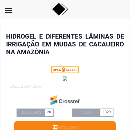
menu
HIDROGEL E DIFERENTES LÂMINAS DE
IRRIGAÇÃO EM MUDAS DE CACAUEIRO
NA AMAZÔNIA
CODE: 230412697
26
1329
DOWNLOADS
VIEWS
DOWNLOAD