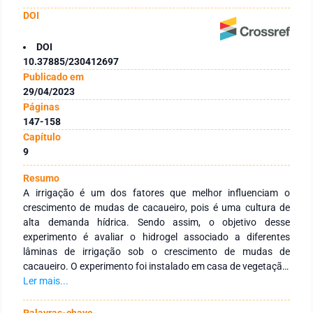
DOI
DOI
10.37885/230412697
Publicado em
29/04/2023
Páginas
147-158
Capítulo
9
Resumo
A irrigação é um dos fatores que melhor influenciam o
crescimento de mudas de cacaueiro, pois é uma cultura de
alta demanda hídrica. Sendo assim, o objetivo desse
experimento é avaliar o hidrogel associado a diferentes
lâminas de irrigação sob o crescimento de mudas de
cacaueiro. O experimento foi instalado em casa de vegetação,
forrada com tela de sombreamento 50%, foram cultivadas 40
Ler mais...
plantas, divididas em 6 tratamentos. (T1) Com hidrogel, sem
irrigação; (T2) Com hidrogel + 25% de lâmina de irrigação;
Palavras-chave