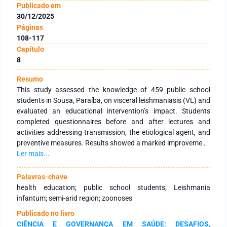
Publicado em
30/12/2025
Páginas
108-117
Capítulo
8
Resumo
This study assessed the knowledge of 459 public school
students in Sousa, Paraíba, on visceral leishmaniasis (VL) and
evaluated an educational intervention’s impact. Students
completed questionnaires before and after lectures and
activities addressing transmission, the etiological agent, and
preventive measures. Results showed a marked improvement:
elementary students’ correct answers rose from 57.8% to
Ler mais...
90.4%, and secondary students from 67.9% to 97.3%,
reflecting enhanced understanding of disease concepts. The
Palavras-chave
findings underscore the value of school-based health
health education; public school students; Leishmania
education, highlighting students as agents of knowledge
infantum; semi-arid region; zoonoses
dissemination and promoters of preventive practices in their
Publicado no livro
communities. Integrating health education into school
CIÊNCIA E GOVERNANÇA EM SAÚDE: DESAFIOS,