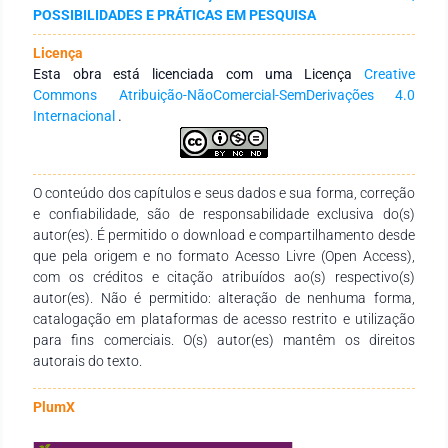
curricula proved effective for raising VL awareness and
POSSIBILIDADES E PRÁTICAS EM PESQUISA
suggests a promising strategy for controlling other zoonoses
while fostering public health engagement and capacity-
Licença
building among youth.
Esta obra está licenciada com uma Licença
Creative
Commons Atribuição-NãoComercial-SemDerivações 4.0
Internacional
.
O conteúdo dos capítulos e seus dados e sua forma, correção
e confiabilidade, são de responsabilidade exclusiva do(s)
autor(es). É permitido o download e compartilhamento desde
que pela origem e no formato Acesso Livre (Open Access),
com os créditos e citação atribuídos ao(s) respectivo(s)
autor(es). Não é permitido: alteração de nenhuma forma,
catalogação em plataformas de acesso restrito e utilização
para fins comerciais. O(s) autor(es) mantêm os direitos
autorais do texto.
PlumX