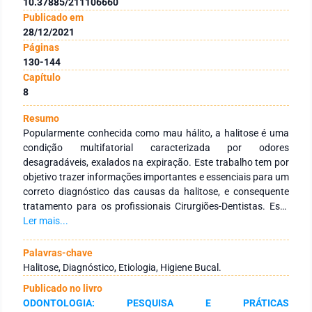
10.37885/211106660
Publicado em
28/12/2021
Páginas
130-144
Capítulo
8
Resumo
Popularmente conhecida como mau hálito, a halitose é uma
condição multifatorial caracterizada por odores
desagradáveis, exalados na expiração. Este trabalho tem por
objetivo trazer informações importantes e essenciais para um
correto diagnóstico das causas da halitose, e consequente
tratamento para os profissionais Cirurgiões-Dentistas. Esta
pesquisa constitui-se de uma revisão de literatura onde foram
Ler mais...
analisados artigos publicados em bases de dados
eletrônicos. Por meio da literatura estudada, se pode concluir
Palavras-chave
que a halitose atinge cerca de 40% da população mundial e,
Halitose, Diagnóstico, Etiologia, Higiene Bucal.
aproximadamente, 30% da população brasileira, com possível
Publicado no livro
impacto na qualidade de vida daqueles que a possuem. A
ODONTOLOGIA: PESQUISA E PRÁTICAS
etiologia da halitose é diversa, sendo majoritariamente