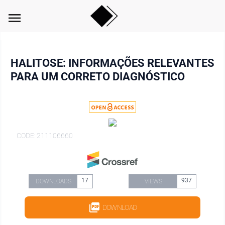
menu
HALITOSE: INFORMAÇÕES RELEVANTES
PARA UM CORRETO DIAGNÓSTICO
CODE: 211106660
17
937
DOWNLOADS
VIEWS
DOWNLOAD