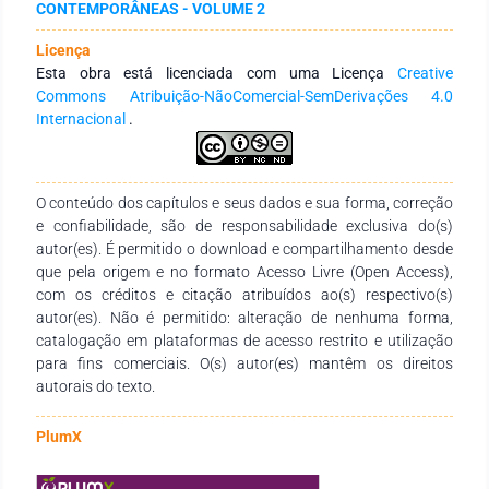
CONTEMPORÂNEAS - VOLUME 2
relacionada a causas de origem bucal, ou seja, inicia-se na
boca principalmente em decorrência da saburra lingual. A
Licença
halitose tem tratamento, porém os profissionais da
Esta obra está licenciada com uma Licença
Creative
Odontologia devem estar preparados para que um correto
Commons Atribuição-NãoComercial-SemDerivações 4.0
diagnóstico seja realizado, e a população deve ser orientada
Internacional
.
quanto aos fatores fisiológicos e patológicos, bem como a
sua prevenção.
O conteúdo dos capítulos e seus dados e sua forma, correção
e confiabilidade, são de responsabilidade exclusiva do(s)
autor(es). É permitido o download e compartilhamento desde
que pela origem e no formato Acesso Livre (Open Access),
com os créditos e citação atribuídos ao(s) respectivo(s)
autor(es). Não é permitido: alteração de nenhuma forma,
catalogação em plataformas de acesso restrito e utilização
para fins comerciais. O(s) autor(es) mantêm os direitos
autorais do texto.
PlumX