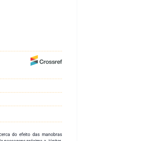
acerca do efeito das manobras
ndo passagens próxima a Júpiter.