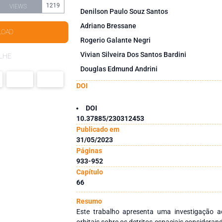
1219
VIEWS
Denilson Paulo Souz Santos
Adriano Bressane
LOAD
Rogerio Galante Negri
Vivian Silveira Dos Santos Bardini
LHE
Douglas Edmund Andrini
DOI
DOI
10.37885/230312453
Publicado em
31/05/2023
Páginas
933-952
Capítulo
66
Resumo
Este trabalho apresenta uma investigação 
orbitais sobre os detritos espaciais considera