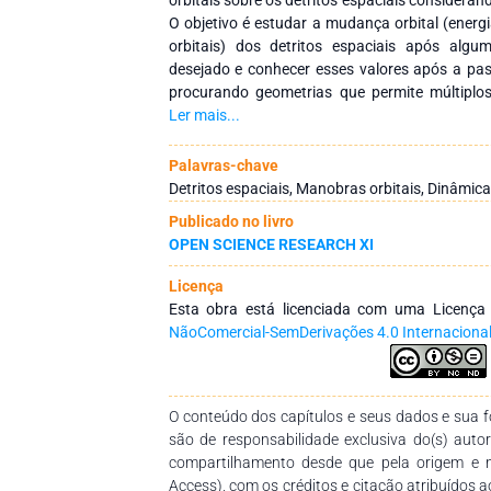
O objetivo é estudar a mudança orbital (ener
orbitais) dos detritos espaciais após al
desejado e conhecer esses valores após a pa
procurando geometrias que permite múltipl
correção. Métodos: Isto assume-se que o sis
Ler mais...
corpos principais que estão em órbitas circu
massa e a detrito espacial que se move sob a
Palavras-chave
primárias. Este método vem sendo estudado
Detritos espaciais, Manobras orbitais, Dinâmica 
autores, onde a dinâmica sistema dado pelos
Publicado no livro
movimento é assumido como planar. Uma sér
OPEN SCIENCE RESEARCH XI
usado para gerar equações analíticas que
soluções são consideradas para o Swing-By (ór
Licença
horário), para levar em conta a possibilidad
Esta obra está licenciada com uma Licenç
cruzem a linha Sol-Jupiter. Conclusão: O
NãoComercial-SemDerivações 4.0 Internaciona
periapsis da passagem próxima tem uma for
podendo ser usado para obter maior impu
considerando as duas posições de encontro 
geometria do encontro, tem-se um aumento
O conteúdo dos capítulos e seus dados e sua fo
gerando órbitas hiperbólicas após a passagem.
são de responsabilidade exclusiva do(s) auto
compartilhamento desde que pela origem e 
Access), com os créditos e citação atribuídos a