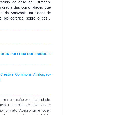
studo de caso aqui tratado,
a moradia das comunidades que
tal da Amazônia, na cidade de
a bibliográfica sobre o caso.
nas discussões resultantes dos
os Urbanos inter-relacionados à
tados apontam para um modelo de
os, os quais se enquadrem à
om a sua realidade e não mais
regionais e nacionais, ou seja,
OGIA POLÍTICA DOS DANOS E
ia possui peculiaridades que se
s e do mundo, e devem ser
a
Creative Commons Atribuição-
l
.
rma, correção e confiabilidade,
r(es). É permitido o download e
no formato Acesso Livre (Open