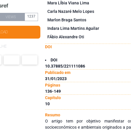
Mara LÍbia Viana Lima
Carla Nazaré Melo Lopes
1237
VIEWS
Marlon Braga Santos
Indara Lima Martins Aguilar
LOAD
FÁbio Alexandre Oti
LHE
DOI
DOI
10.37885/221111086
Publicado em
31/01/2023
Páginas
136-149
Capítulo
10
Resumo
O artigo tem por objetivo manifestar o
socioeconômicos e ambientais originados a pa