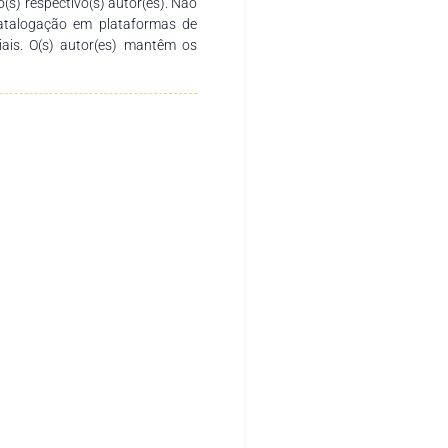
o(s) respectivo(s) autor(es). Não
catalogação em plataformas de
ciais. O(s) autor(es) mantêm os