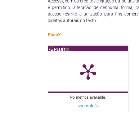
Access), com os créditos e citação atribuídos a
é permitido: alteração de nenhuma forma, 
acesso restrito e utilização para fins comer
direitos autorais do texto.
PlumX
No metrics available.
see details