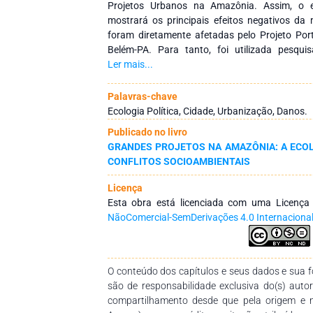
Projetos Urbanos na Amazônia. Assim, o e
mostrará os principais efeitos negativos d
foram diretamente afetadas pelo Projeto Por
Belém-PA. Para tanto, foi utilizada pesquis
Informa-se, ainda, que o trabalho se pautou 
Ler mais...
conceitos e características dos Grandes Projet
Ecologia Política Urbana. Os principais resul
Palavras-chave
implementação de grandes projetos urban
Ecologia Política, Cidade, Urbanização, Danos.
Amazônia e aos amazônidas, em consonância c
Publicado no livro
imposta e desarticulada às demandas locais, 
GRANDES PROJETOS NA AMAZÔNIA: A ECOL
puramente, capitalistas, uma vez que a Amazôn
CONFLITOS SOCIOAMBIENTAIS
distinguem das demais regiões do paí
compreendidas e respeitadas.
Licença
Esta obra está licenciada com uma Licenç
NãoComercial-SemDerivações 4.0 Internaciona
O conteúdo dos capítulos e seus dados e sua fo
são de responsabilidade exclusiva do(s) auto
compartilhamento desde que pela origem e 