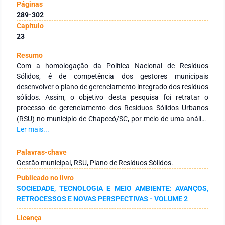
Páginas
289-302
Capítulo
23
Resumo
Com a homologação da Política Nacional de Resíduos
Sólidos, é de competência dos gestores municipais
desenvolver o plano de gerenciamento integrado dos resíduos
sólidos. Assim, o objetivo desta pesquisa foi retratar o
processo de gerenciamento dos Resíduos Sólidos Urbanos
(RSU) no município de Chapecó/SC, por meio de uma análise
descritiva indutiva. O delineamento da pesquisa teve como
Ler mais...
base o levantamento de dados quantitativos obtidos em
relatórios anuais elaborados pela Secretaria de Infraestrutura
Palavras-chave
Urbana e pelo Departamento de Resíduos Sólidos. O
Gestão municipal, RSU, Plano de Resíduos Sólidos.
município de Chapecó, implantou a coleta seletiva dos
Publicado no livro
resíduos sólidos no ano de 2011, no ano de 2013 criou o
SOCIEDADE, TECNOLOGIA E MEIO AMBIENTE: AVANÇOS,
departamento de resíduos sólidos, sendo o primeiro município
RETROCESSOS E NOVAS PERSPECTIVAS - VOLUME 2
do Estado de Santa Catarina a implantar e a utilizar a coleta
de resíduos de forma automatizada. O município possui um
Licença
plano de gerenciamento dos resíduos sólidos, que incentiva