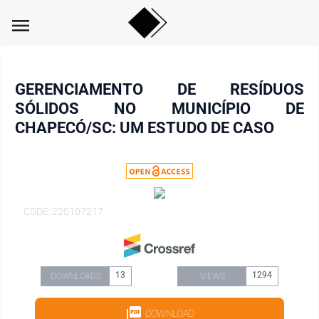
menu
GERENCIAMENTO DE RESÍDUOS
SÓLIDOS NO MUNICÍPIO DE
CHAPECÓ/SC: UM ESTUDO DE CASO
CODE: 220107217
13
1294
DOWNLOADS
VIEWS
DOWNLOAD