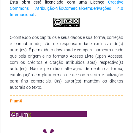
Esta obra está licenciada com uma Licença
Creative
as iniciativas de reciclagem, a integração social dos
Commons Atribuição-NãoComercial-SemDerivações 4.0
catadores e oferta aos munícipes três ecopontos - locais
Internacional
.
destinados a receber pneus, eletrodomésticos, madeiras,
volumosos, resíduos de poda e capina urbana. Medidas estas
que estão dando destaque ao município nos serviços de
limpeza urbana. Correlacionando dados fornecidos pela
O conteúdo dos capítulos e seus dados e sua forma, correção
ALBREPE, o município de Chapecó apresenta uma geração
e confiabilidade, são de responsabilidade exclusiva do(s)
per capta abaixo da média nacional. Contudo ainda
autor(es). É permitido o download e compartilhamento desde
apresenta um volume expressivo de resíduos gerados
que pela origem e no formato Acesso Livre (Open Access),
diariamente, os quais merecem atenção para a escolha de um
com os créditos e citação atribuídos ao(s) respectivo(s)
sistema de gerenciamento eficiente combinado com
autor(es). Não é permitido: alteração de nenhuma forma,
atividades de educação ambiental.
catalogação em plataformas de acesso restrito e utilização
para fins comerciais. O(s) autor(es) mantêm os direitos
autorais do texto.
PlumX