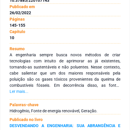
10.37885/220107143
Publicado em
26/02/2022
Páginas
145-155
Capítulo
10
Resumo
A engenharia sempre busca novos métodos de criar
tecnologias com intuito de aprimorar as já existentes,
tornando-as sustentáveis e não poluentes. Nesse contexto,
cabe salientar que um dos maiores responsáveis pela
poluição são os gases tóxicos provenientes da queima de
combustíveis fósseis. Em decorrência disso, as fontes
renováveis têm se tornado tema de várias pesquisas que
Ler mais...
buscam evidenciar formas de diminuir a poluição do meio
ambiente. Nesse cenário, o presente trabalho tem o intuito de
Palavras-chave
demonstrar uma das formas de geração de que o gás
Hidrogênio, Fonte de energia renovável, Geração.
Hidrogênio pode se tornar um dos combustíveis renováveis
Publicado no livro
do futuro. Esse por sua vez, poderá se tornar à longo prazo
DESVENDANDO A ENGENHARIA: SUA ABRANGÊNCIA E
um tipo de fonte de energia com baixo custo financeiro,