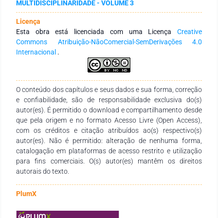
MULTIDISCIPLINARIDADE - VOLUME 3
tornando-se viável economicamente sem poluir a atmosfera.
O foco desse trabalho é demonstrar que é possível gerar
Licença
Hidrogênio eletrolítico de forma fácil. No entanto, para que
Esta obra está licenciada com uma Licença
Creative
isso ocorra faz-se necessário o desenvolvimento de estudos
Commons Atribuição-NãoComercial-SemDerivações 4.0
detalhados que busquem formas de aprimorar e aumentar a
Internacional
.
eficiência energética do processo por completo. Desse modo,
a presente pesquisa tem como finalidade demonstrar uma
das formas de geração e combustão do gás Hidrogênio
através da utilização de um dispositivo (bico) com válvula
O conteúdo dos capítulos e seus dados e sua forma, correção
instalado na extremidade de uma mangueira. No entanto,
e confiabilidade, são de responsabilidade exclusiva do(s)
cabe salientar também que se faz necessário a verificação da
autor(es). É permitido o download e compartilhamento desde
viabilidade técnica e econômica do projeto frente às
que pela origem e no formato Acesso Livre (Open Access),
tecnologias existentes atualmente no mercado. Contudo, a
com os créditos e citação atribuídos ao(s) respectivo(s)
geração do gás hidrogênio via eletrólise se tornou mais
autor(es). Não é permitido: alteração de nenhuma forma,
eficiente utilizando a solução química com o reagente NaOH,
catalogação em plataformas de acesso restrito e utilização
pois ela produziu mais quantidade de gás em menor tempo de
para fins comerciais. O(s) autor(es) mantêm os direitos
processo.
autorais do texto.
PlumX