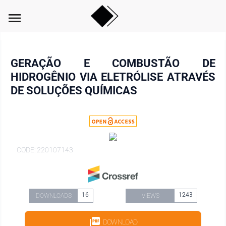
menu
GERAÇÃO E COMBUSTÃO DE
HIDROGÊNIO VIA ELETRÓLISE ATRAVÉS
DE SOLUÇÕES QUÍMICAS
CODE: 220107143
16
1243
DOWNLOADS
VIEWS
DOWNLOAD