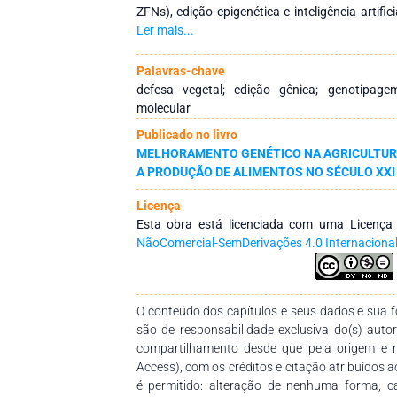
ZFNs), edição epigenética e inteligência artifici
validação e empilhamento de genes de res
Ler mais...
mecanismos de resistência vertical e horizon
estrutural, funcional e comparativa, bem c
Palavras-chave
fungos, vírus, nematoides, insetos-praga e pl
defesa vegetal; edição gênica; genotipagem
arroz, milho, tomate e batata. A análise co
molecular
associada à modelagem preditiva, permite o 
Publicado no livro
resilientes, adaptadas a diferentes ambi
MELHORAMENTO GENÉTICO NA AGRICULTURA
insumos químicos.
A PRODUÇÃO DE ALIMENTOS NO SÉCULO XXI
Licença
Esta obra está licenciada com uma Licenç
NãoComercial-SemDerivações 4.0 Internaciona
O conteúdo dos capítulos e seus dados e sua fo
são de responsabilidade exclusiva do(s) auto
compartilhamento desde que pela origem e 
Access), com os créditos e citação atribuídos a
é permitido: alteração de nenhuma forma, 