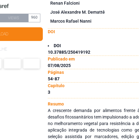
Renan Falcioni
José Alexandre M. Demattê
960
VIEWS
Marcos Rafael Nanni
DOI
LOAD
DOI
LHE
10.37885/250419192
Publicado em
07/08/2025
Páginas
54-87
Capítulo
3
Resumo
A crescente demanda por alimentos frente 
desafios fitossanitários tem impulsionado a 
no melhoramento vegetal para resistência a d
aplicação integrada de tecnologias como g
seleção assistida por marcadores, edição 