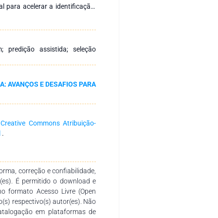
al para acelerar a identificação,
istência. São explorados os
tal, os fundamentos da genômica
omo os avanços no controle de
antas daninhas em espécies como
; predição assistida; seleção
mparativa de dados genômicos,
desenvolvimento de cultivares
entes e menos dependentes de
: AVANÇOS E DESAFIOS PARA
a
Creative Commons Atribuição-
l
.
rma, correção e confiabilidade,
r(es). É permitido o download e
no formato Acesso Livre (Open
o(s) respectivo(s) autor(es). Não
catalogação em plataformas de