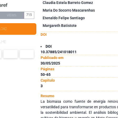
Claudia Estela Barreto Gomez
Maria Do Socorro Mascarenhas
715
VIEWS
Etenaldo Felipe Santiago
Margareth Batistote
LOAD
DOI
LHE
DOI
10.37885/241018011
Publicado em
30/05/2025
Páginas
50-65
Capítulo
3
Resumo
La biomasa como fuente de energía renovab
versatilidad para transformarse en productos d
la sostenibilidad ambiental. El análisis bibli
cultivos de biomasa y energía en Mato Grosso d