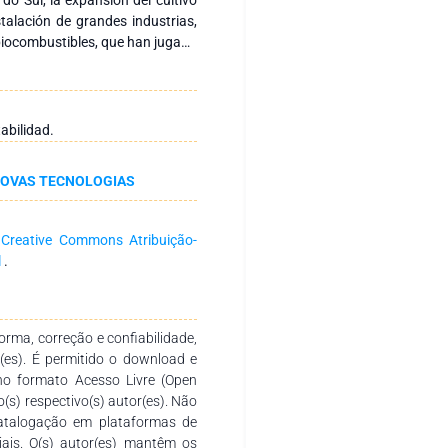
talación de grandes industrias,
 biocombustibles, que han jugado
conómico del estado. Además,
erno Bruto (PIB) del estado,
ícola y las agroindustrias, así
 de políticas enfocadas a la
abilidad.
 bioeconomía juegan un papel
enible y enfatizan su potencial
NOVAS TECNOLOGIAS
esarrollo Sostenible (ODS) y al
stenible, orientando potenciales
bilidad del medio ambiente. Es
a
Creative Commons Atribuição-
 de transformación eficientes y
l
.
ioeconómico sostenible.
rma, correção e confiabilidade,
r(es). É permitido o download e
no formato Acesso Livre (Open
o(s) respectivo(s) autor(es). Não
catalogação em plataformas de
ciais. O(s) autor(es) mantêm os