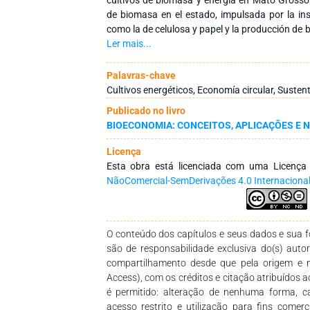
de biomasa en el estado, impulsada por la ins
como la de celulosa y papel y la producción de
un papel importante en el panorama socioe
Ler mais...
presenta el crecimiento del Producto Int
destacando el aporte sustancial del sector agr
Palavras-chave
como el potencial para la implementación
Cultivos energéticos, Economía circular, Sustent
sostenibilidad ambiental. La biomasa y la
Publicado no livro
importante en la promoción del desarrollo sost
BIOECONOMIA: CONCEITOS, APLICAÇÕES E 
para contribuir al logro de los Objetivos de D
establecimiento de una bioeconomía fuerte y so
Licença
políticos públicas orientadas hacia sosteni
Esta obra está licenciada com uma Licenç
importante destacar la necesidad de procesos
NãoComercial-SemDerivações 4.0 Internaciona
nuevas tecnologías para lograr un desarrollo b
O conteúdo dos capítulos e seus dados e sua fo
são de responsabilidade exclusiva do(s) auto
compartilhamento desde que pela origem e 
Access), com os créditos e citação atribuídos a
é permitido: alteração de nenhuma forma, 
acesso restrito e utilização para fins comer