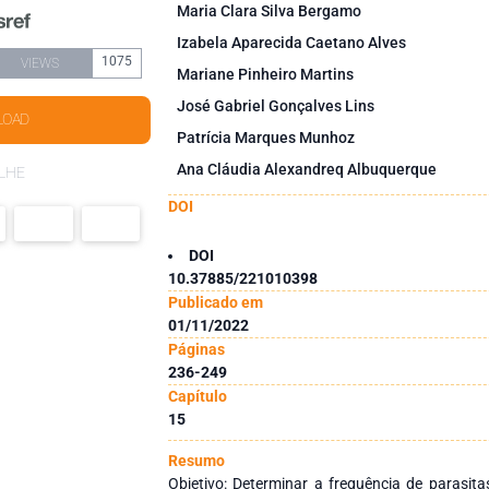
Maria Clara Silva Bergamo
Izabela Aparecida Caetano Alves
1075
VIEWS
Mariane Pinheiro Martins
José Gabriel Gonçalves Lins
LOAD
Patrícia Marques Munhoz
Ana Cláudia Alexandreq Albuquerque
LHE
DOI
DOI
10.37885/221010398
Publicado em
01/11/2022
Páginas
236-249
Capítulo
15
Resumo
Objetivo: Determinar a frequência de parasitas