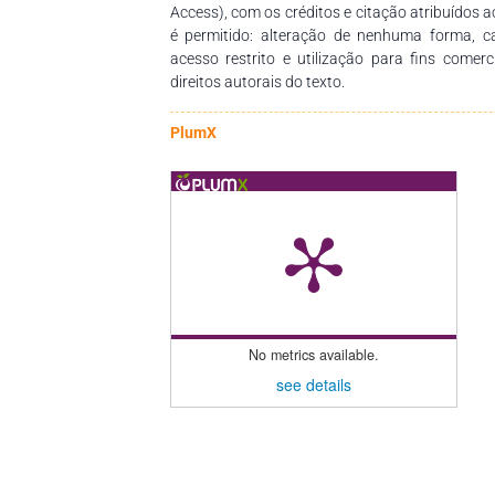
felinas. As condições domiciliares e o co
Access), com os créditos e citação atribuídos a
influenciaram diretamente na positividade pa
é permitido: alteração de nenhuma forma, 
Toxocara spp. e Ancylostoma spp. foram os
acesso restrito e utilização para fins comer
animais domiciliados em Maringá-PR, principa
direitos autorais do texto.
ONGs e o contato com vários animais assoc
influenciariam diretamente na diversidade 
PlumX
gastrintestinais.
No metrics available.
see details