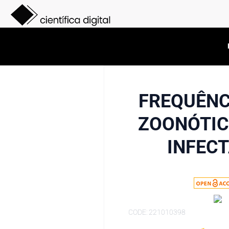
FREQUÊNC
ZOONÓTIC
INFEC
CODE: 221010398