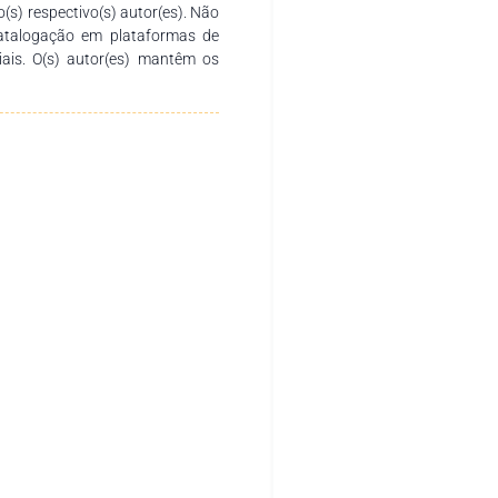
ntato com mais de dez animais
o(s) respectivo(s) autor(es). Não
ra esses parasitas. Conclusão:
catalogação em plataformas de
 gêneros mais prevalentes nos
ciais. O(s) autor(es) mantêm os
lmente em cães provenientes de
iado as condições sanitárias
e positividade para parasitas