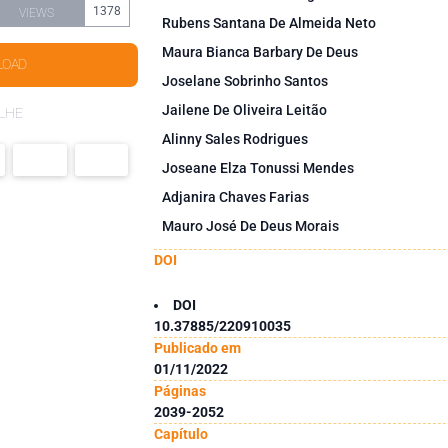
1378
VIEWS
Rubens Santana De Almeida Neto
Maura Bianca Barbary De Deus
LOAD
Joselane Sobrinho Santos
Jailene De Oliveira Leitão
LHE
Alinny Sales Rodrigues
Joseane Elza Tonussi Mendes
Adjanira Chaves Farias
Mauro José De Deus Morais
DOI
DOI
10.37885/220910035
Publicado em
01/11/2022
Páginas
2039-2052
Capítulo