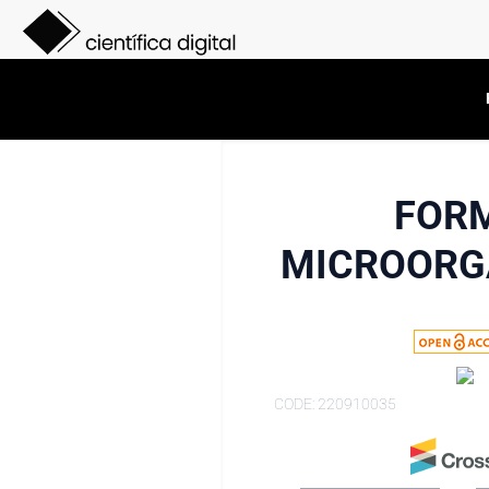
FORM
MICROORG
CODE: 220910035