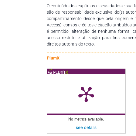
Staphylococcus aureus com 3%.
O conteúdo dos capítulos e seus dados e sua fo
são de responsabilidade exclusiva do(s) auto
compartilhamento desde que pela origem e 
Access), com os créditos e citação atribuídos a
é permitido: alteração de nenhuma forma, 
acesso restrito e utilização para fins comer
direitos autorais do texto.
PlumX
No metrics available.
see details