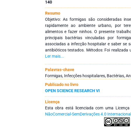
140
Resumo
Objetivo: As formigas são consideradas ins
rapidamente ao ambiente urbano, por tere
alimentos e fazer ninhos. O presente trabalh
principais bactérias vinculadas por formi
associadas a infecção hospitalar e saber se s
antibióticos testados. Métodos: Foi realizad
da temática no Hospital de Urgência e Emer
Ler mais...
Serviços de Atendimento à Saúde da Mulhe
bactérias foram identificadas no laboratório
Palavras-chave
do Norte (Uninorte) na cidade de Rio Branco. 
Formigas, Infecções hospitalares, Bactérias, A
colocadas em um meio nutritivo para que houv
Publicado no livro
meio foi semeado em meios de cultura e as bac
OPEN SCIENCE RESEARCH VI
identificadas e realizado o antibiograma. Re
ocorrência de Acinetobacter sp. obteve pe
Licença
como a principal bactéria na unidade, s
Esta obra está licenciada com uma Licenç
Staphylococcus aureus, Staphylococ
NãoComercial-SemDerivações 4.0 Internaciona
Stenotrophomonas maltophilia com 3% apen
maior predominância foi Staphylococos 
Acinetobacter sp. 7%, Burkolderia sp., Ente