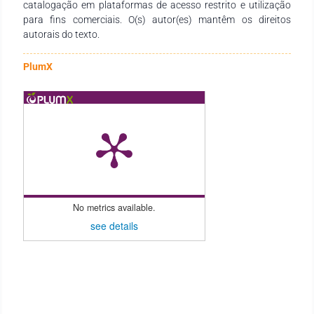
especialidade. É por meio da capacitação dos alunos que
catalogação em plataformas de acesso restrito e utilização
podemos contribuir para a diminuição de acidentes e para a
para fins comerciais. O(s) autor(es) mantêm os direitos
formação de profissionais responsáveis e de excelência para
autorais do texto.
a sociedade.
PlumX
No metrics available.
see details