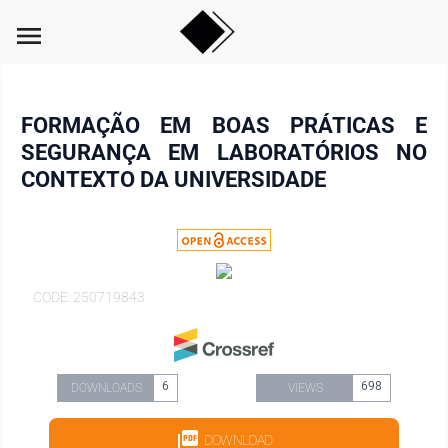
menu
FORMAÇÃO EM BOAS PRÁTICAS E
SEGURANÇA EM LABORATÓRIOS NO
CONTEXTO DA UNIVERSIDADE
CODE: 250719843
6
698
DOWNLOADS
VIEWS
DOWNLOAD