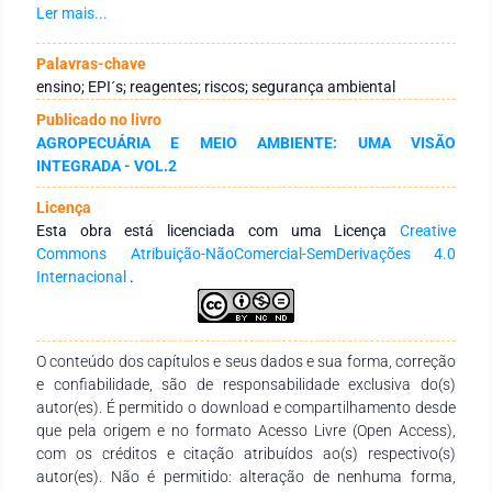
laboratórios no Centro de Ciências Agrárias, da Universidade
Ler mais...
Federal do Piauí, com alunos de graduação e pós-graduação
dos cursos de Agronomia e Zootecnia, com o intuito de
Palavras-chave
diminuir as lacunas observadas na formação de estudantes
ensino; EPI´s; reagentes; riscos; segurança ambiental
das agrárias e áreas correlatas. O objetivo foi apresentar,
Publicado no livro
revisar e capacitar os discentes sobre Boas Práticas e
AGROPECUÁRIA E MEIO AMBIENTE: UMA VISÃO
Medidas de Segurança em Laboratórios de Forragicultura,
INTEGRADA - VOL.2
Genética e Nutrição Animal, que em sua estruturação
envolvem análises referentes à Química, Microbiologia,
Licença
Sanidade, Genética, Forragicultura e Nutrição Animal. A
Esta obra está licenciada com uma Licença
Creative
formação ocorreu em dois momentos: teórico e prático. As
Commons Atribuição-NãoComercial-SemDerivações 4.0
abordagens práticas foram de caráter lúdico, o que
Internacional
.
proporcionou maior interatividade, interesse e conclusão das
atividades, bem como a absorção dos conceitos
considerados fundamentais e corriqueiros do dia a dia nos
laboratórios. Enfatiza-se a importância do desenvolvimento
O conteúdo dos capítulos e seus dados e sua forma, correção
de mais formações ou a inserção de disciplina específica em
e confiabilidade, são de responsabilidade exclusiva do(s)
Biossegurança para aprimorar a formação dos estudantes
autor(es). É permitido o download e compartilhamento desde
das Ciências Agrárias, assim também, como a necessidade de
que pela origem e no formato Acesso Livre (Open Access),
um aprimoramento destinado aos profissionais em exercício,
com os créditos e citação atribuídos ao(s) respectivo(s)
visando o aprofundamento dos conhecimentos na
autor(es). Não é permitido: alteração de nenhuma forma,