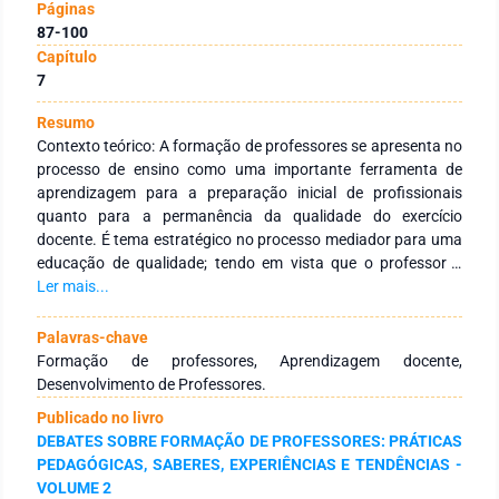
Páginas
87-100
Capítulo
7
Resumo
Contexto teórico: A formação de professores se apresenta no
processo de ensino como uma importante ferramenta de
aprendizagem para a preparação inicial de profissionais
quanto para a permanência da qualidade do exercício
docente. É tema estratégico no processo mediador para uma
educação de qualidade; tendo em vista que o professor é
sujeito efetivo em sala de aula e é através de suas práticas
Ler mais...
que a condução do processo ensino-aprendizagem pode se
dar com maior sucesso. Assim, parece válido afirmar que a
Palavras-chave
aprendizagem da docência representa uma ação fundante na
Formação de professores, Aprendizagem docente,
preparação desses profissionais. Situação problemática: A
Desenvolvimento de Professores.
aprendizagem docente é um tema que carece de maiores
Publicado no livro
estudos; por exemplo: como ela acontece? Quais teorias a
DEBATES SOBRE FORMAÇÃO DE PROFESSORES: PRÁTICAS
envolvem? São debates necessários para se compreender
PEDAGÓGICAS, SABERES, EXPERIÊNCIAS E TENDÊNCIAS -
adequadamente como acontece essa aprendizagem.
VOLUME 2
Objetivo: com base nesta demanda, o presente trabalho teve