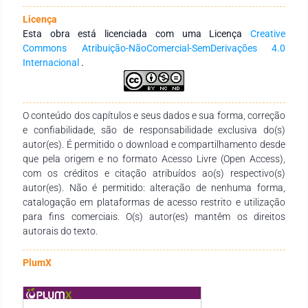
como objetivo compreender como se desenvolve a
Licença
aprendizagem de professores. Metodologia: foi utilizado o
Esta obra está licenciada com uma Licença
Creative
Método Científico-Tecnológico através de seus quatro passos
Commons Atribuição-NãoComercial-SemDerivações 4.0
iniciais, a saber: identificação da questão norteadora, coleta
Internacional
.
de dados, organização e constituição da resposta.
Resultados: os resultados aportaram que a aprendizagem
docente: 1) é uma ação em fases, 2) a aprendizagem é uma
ação processual baseada em uma sequência, 3) é
O conteúdo dos capítulos e seus dados e sua forma, correção
experiencial, e 4) é uma ação interativa que acontece na
e confiabilidade, são de responsabilidade exclusiva do(s)
interação: sujeito, mundo e meio.
autor(es). É permitido o download e compartilhamento desde
que pela origem e no formato Acesso Livre (Open Access),
com os créditos e citação atribuídos ao(s) respectivo(s)
autor(es). Não é permitido: alteração de nenhuma forma,
catalogação em plataformas de acesso restrito e utilização
para fins comerciais. O(s) autor(es) mantêm os direitos
autorais do texto.
PlumX