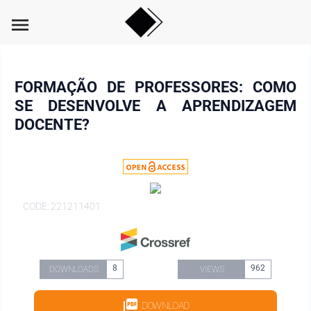
menu
FORMAÇÃO DE PROFESSORES: COMO
SE DESENVOLVE A APRENDIZAGEM
DOCENTE?
CODE: 221211401
8
962
DOWNLOADS
VIEWS
DOWNLOAD