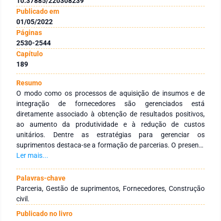
10.37885/220308239
Publicado em
01/05/2022
Páginas
2530-2544
Capítulo
189
Resumo
O modo como os processos de aquisição de insumos e de
integração de fornecedores são gerenciados está
diretamente associado à obtenção de resultados positivos,
ao aumento da produtividade e à redução de custos
unitários. Dentre as estratégias para gerenciar os
suprimentos destaca-se a formação de parcerias. O presente
artigo tem como objetivo caracterizar o relacionamento do
Ler mais...
fornecedor de materiais de construção com seus clientes
construtores, com a finalidade de subsidiar estratégias para a
Palavras-chave
formação de parcerias. Foi realizada uma pesquisa aplicada,
Parceria, Gestão de suprimentos, Fornecedores, Construção
descritiva e quantitativa em empresas fornecedoras, sendo
civil.
os dados analisados por meio de estatística descritiva e
Publicado no livro
inferencial (correlação de Pearson). Os resultados revelam