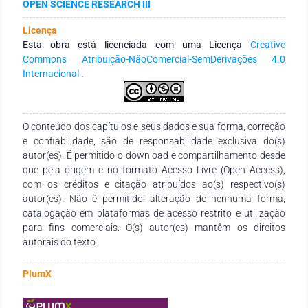
OPEN SCIENCE RESEARCH III
que a aliança com uma grande construtora promove ao
fornecedor maior credibilidade e estabilidade da mão de obra
Licença
e da produção. Para subsidiar a formação de parceria, sob a
Esta obra está licenciada com uma Licença
Creative
ótica do fornecedor, é essencial uma relação duradoura,
Commons Atribuição-NãoComercial-SemDerivações 4.0
elevado nível de confiança, seleção e avaliação dos
Internacional
.
fornecedores, maior volume de reuniões com o setor de
suprimento e corpo técnico dos clientes e poder de barganha
balizado nos ganhos mútuos.
O conteúdo dos capítulos e seus dados e sua forma, correção
e confiabilidade, são de responsabilidade exclusiva do(s)
autor(es). É permitido o download e compartilhamento desde
que pela origem e no formato Acesso Livre (Open Access),
com os créditos e citação atribuídos ao(s) respectivo(s)
autor(es). Não é permitido: alteração de nenhuma forma,
catalogação em plataformas de acesso restrito e utilização
para fins comerciais. O(s) autor(es) mantêm os direitos
autorais do texto.
PlumX