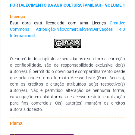
sobre ingresos tales como prediales, extra prediales, por
FORTALECIMENTO DA AGRICULTURA FAMILIAR - VOLUME 1
autoconsumo, además de costos y gastos incurridos por los
asociados. Se aplicó estadística descriptiva para analizar las
Licença
variables. El trabajo obtuvo como resultado, que la principal
Esta obra está licenciada com uma Licença
Creative
fuente de ingreso de los asociados fue la originada por la
Commons Atribuição-NãoComercial-SemDerivações 4.0
comercialización de productos de la finca campesina. La
Internacional
.
mayor parte de las familias igualmente reciben ingresos extra
prediales, pero su peso relativo en el ingreso total es bajo.
Todas las fincas tuvieron saldo neto positivo en el año de
estudio, generando incluso excedentes que pudieran ser
O conteúdo dos capítulos e seus dados e sua forma, correção
destinados al ahorro, algo no muy frecuente en este estrato
e confiabilidade, são de responsabilidade exclusiva do(s)
de la agricultura paraguaya.
autor(es). É permitido o download e compartilhamento desde
que pela origem e no formato Acesso Livre (Open Access),
com os créditos e citação atribuídos ao(s) respectivo(s)
autor(es). Não é permitido: alteração de nenhuma forma,
catalogação em plataformas de acesso restrito e utilização
para fins comerciais. O(s) autor(es) mantêm os direitos
autorais do texto.
PlumX