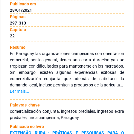
Publicado em
28/01/2021
Páginas
297-313
Capítulo
22
Resumo
En Paraguay las organizaciones campesinas con orientación
comercial, por lo general, tienen una corta duración ya que
tropiezan con dificultades para mantenerse en los mercados.
Sin embargo, existen algunas experiencias exitosas de
comercialización conjunta que además de satisfacer la
demanda local, incluso permiten a productos de la agricultura
familiar campesina acceder a mercados internacionales.
Ler mais...
Convirtiendo de este modo a la finca agrícola (campesina por
el título) en la principal y la única fuente de ingreso. Uno de
Palavras-chave
estos casos exitosos es el de la Asociación de Productores
comercialización conjunta, ingresos prediales, ingresos extra
Kokue Poty, ubicada en el Departamento de San pedro, en el
prediales, finca campesina, Paraguay
norte del Paraguay. La misma fue creada en 1996 y agrupa a
Publicado no livro
29 familias. El trabajo consistió en obtener informaciones
EXTENSÃO RURAL: PRÁTICAS E PESQUISAS PARA O