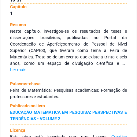
Capítulo
1
Resumo
Neste capítulo, investigou-se os resultados de teses e
dissertações brasileiras, publicadas no Portal da
Coordenação de Aperfeiçoamento de Pessoal de Nível
Superior (CAPES), que tiveram como tema a Feira de
Matemática. Trata-se de um evento que existe a trinta e seis
anos, como um espaço de divulgação científica e de
conhecimento contextualizado matemático que envolve
Ler mais...
todos os níveis e redes de ensino, com estudantes da
Educação Infantil ao Ensino Superior, professores e
Palavras-chave
comunidade. Diante disso, o objetivo aqui é analisar as
Feira de Matemática; Pesquisas acadêmicas; Formação de
contribuições das Feiras de Matemática para quem dela
professores e estudantes.
participa, identificando convergências e/ou divergências, e as
Publicado no livro
possíveis lacunas na formação de professores e estudantes.
EDUCAÇÃO MATEMÁTICA EM PESQUISA: PERSPECTIVAS E
Como resultado da busca, encontrou-se apenas sete
TENDÊNCIAS - VOLUME 2
trabalhos, a partir da expressão ‘Feira de Matemática’ no
título, resumo ou nas palavras-chave. Para tanto, procurou-
Licença
se responder à questão: O que as dissertações e teses
Esta obra está licenciada com uma Licença
Creative