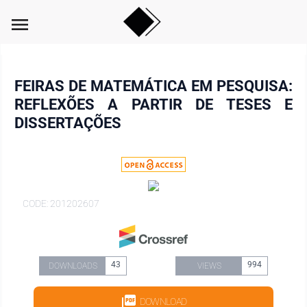
menu
FEIRAS DE MATEMÁTICA EM PESQUISA:
REFLEXÕES A PARTIR DE TESES E
DISSERTAÇÕES
CODE: 201202607
43
994
DOWNLOADS
VIEWS
DOWNLOAD