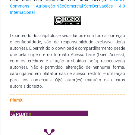
revelam sobre as contribuições das Feiras de Matemática,
Commons Atribuição-NãoComercial-SemDerivações 4.0
que acontece em movimento e em rede, instituídas em 1985
Internacional
.
no Estado de Santa Catarina, para a formação de estudantes
e professores? Assim, dessa primeira análise, identificou-se
que dos sete trabalhos, apenas três versaram
especificamente sobre as Feiras de Matemática. Como
O conteúdo dos capítulos e seus dados e sua forma, correção
resultado da análise temos que as Feiras de Matemática
e confiabilidade, são de responsabilidade exclusiva do(s)
estão operando como um modificador da aprendizagem em
autor(es). É permitido o download e compartilhamento desde
matemática dos estudantes e das práticas dos professores
que pela origem e no formato Acesso Livre (Open Access),
que participam do evento. Além disso, na relação sobre a
com os créditos e citação atribuídos ao(s) respectivo(s)
prática de ensino as Feiras de Matemática podem permitir a
autor(es). Não é permitido: alteração de nenhuma forma,
formação continuada dos professores, mas principalmente,
catalogação em plataformas de acesso restrito e utilização
intervém a formação integral do estudante que delas
para fins comerciais. O(s) autor(es) mantêm os direitos
participam.
autorais do texto.
PlumX