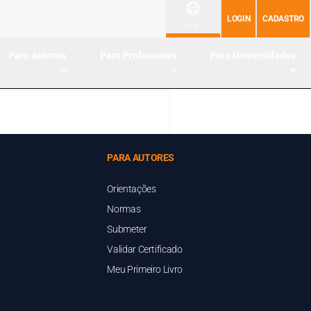
LOGIN
CADASTRO
PT-BR
Para Autores
Para Professores
Para Universidades
PARA AUTORES
Orientações
Normas
Submeter
Validar Certificado
Meu Primeiro Livro