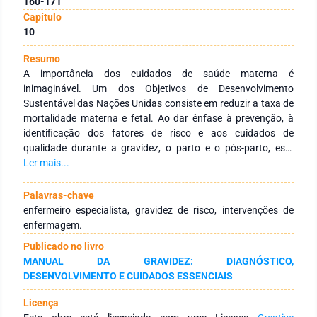
160-171
Capítulo
10
Resumo
A importância dos cuidados de saúde materna é
inimaginável. Um dos Objetivos de Desenvolvimento
Sustentável das Nações Unidas consiste em reduzir a taxa de
mortalidade materna e fetal. Ao dar ênfase à prevenção, à
identificação dos fatores de risco e aos cuidados de
qualidade durante a gravidez, o parto e o pós-parto, este
objetivo será cada vez mais alcançado. A avaliação do risco
Ler mais...
gestacional deve ser realizada através de escalas de risco
específicas, como a escala de Goodwin modificada, nas
Palavras-chave
consultas pré-concepcionais. Nestas consultas, o Enfermeiro
enfermeiro especialista, gravidez de risco, intervenções de
Especialista em Saúde Materna e Obstétrica será responsável
enfermagem.
durante todo o período gestacional por avaliar
Publicado no livro
individualmente o possível risco a que a grávida está sujeita.
MANUAL DA GRAVIDEZ: DIAGNÓSTICO,
A figura deste profissional de saúde desempenha um papel
DESENVOLVIMENTO E CUIDADOS ESSENCIAIS
crucial na orientação das atividades, adaptando-as aos
diferentes níveis de risco para a avaliação de um plano de
Licença
intervenção. As intervenções de enfermagem durante as