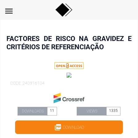
menu
FACTORES DE RISCO NA GRAVIDEZ E
CRITÉRIOS DE REFERENCIAÇÃO
CODE: 240316104
11
1335
DOWNLOADS
VIEWS
DOWNLOAD