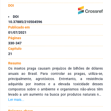
DOI
DOI
10.37885/210504596
Publicado em
01/07/2021
Páginas
330-347
Capítulo
21
Resumo
Os insetos praga causam prejuízos de bilhões de dólares
anuais ao Brasil. Para controlar as pragas, utiliza-se,
principalmente, agrotóxicos. Entretanto, a resistência
adquirida por insetos e a elevada toxicidade desses
compostos sobre o ambiente e organismos não-alvos têm
levado a um aumento na busca por produtos naturais não
tóxicos e efetivos no controle de insetos praga. Naturalmente,
Ler mais...
diversas plantas utilizam um mecanismo complexo de defesa
que as protegem contra agentes fitopatógenos, insetos e
Palavras-chave