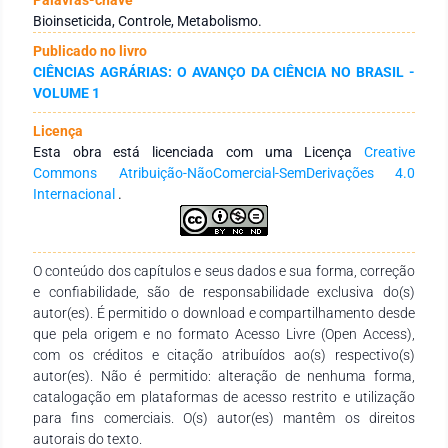
estresses variados. Por esse motivo os extratos de plantas
Bioinseticida, Controle, Metabolismo.
têm sido bastante investigados a fim de avaliar sua
Publicado no livro
toxicidade mediante os insetos praga, visto que esses
CIÊNCIAS AGRÁRIAS: O AVANÇO DA CIÊNCIA NO BRASIL -
extratos possuem uma grande quantidade de metabólitos
VOLUME 1
(primários e secundários) e seus efeitos podem variar
bastante. A aplicação desses extratos para o controle de
Licença
pragas também tem sido relatada na literatura. Desta forma,
Esta obra está licenciada com uma Licença
Creative
o objetivo deste estudo foi de relatar uma revisão de literatura
Commons Atribuição-NãoComercial-SemDerivações 4.0
sobre os extratos de plantas com potencial inseticida do
Internacional
.
bioma brasileiro.
O conteúdo dos capítulos e seus dados e sua forma, correção
e confiabilidade, são de responsabilidade exclusiva do(s)
autor(es). É permitido o download e compartilhamento desde
que pela origem e no formato Acesso Livre (Open Access),
com os créditos e citação atribuídos ao(s) respectivo(s)
autor(es). Não é permitido: alteração de nenhuma forma,
catalogação em plataformas de acesso restrito e utilização
para fins comerciais. O(s) autor(es) mantêm os direitos
autorais do texto.