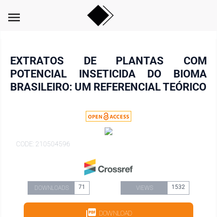
menu
EXTRATOS DE PLANTAS COM
POTENCIAL INSETICIDA DO BIOMA
BRASILEIRO: UM REFERENCIAL TEÓRICO
CODE: 210504596
71
1532
DOWNLOADS
VIEWS
DOWNLOAD