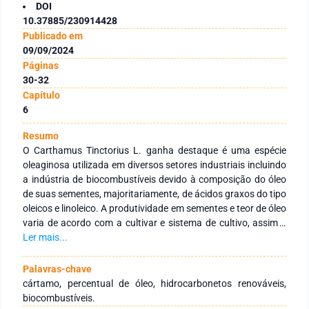
DOI
10.37885/230914428
Publicado em
09/09/2024
Páginas
30-32
Capítulo
6
Resumo
O Carthamus Tinctorius L. ganha destaque é uma espécie
oleaginosa utilizada em diversos setores industriais incluindo
a indústria de biocombustíveis devido à composição do óleo
de suas sementes, majoritariamente, de ácidos graxos do tipo
oleicos e linoleico. A produtividade em sementes e teor de óleo
varia de acordo com a cultivar e sistema de cultivo, assim é
essência a indicação de cultivares com maior percentual de
Ler mais...
óleo nas sementes quando o foco é aplicação na produção de
hidrocarbonetos renováveis. Mediante o exposto, o presente
Palavras-chave
estudo objetivou verificar o percentual de óleo nas sementes
cártamo, percentual de óleo, hidrocarbonetos renováveis,
de três cultivares de cártamo cultivadas no semiárido, bem
biocombustíveis.