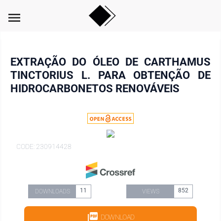
menu
EXTRAÇÃO DO ÓLEO DE CARTHAMUS
TINCTORIUS L. PARA OBTENÇÃO DE
HIDROCARBONETOS RENOVÁVEIS
CODE: 230914428
11
852
DOWNLOADS
VIEWS
DOWNLOAD