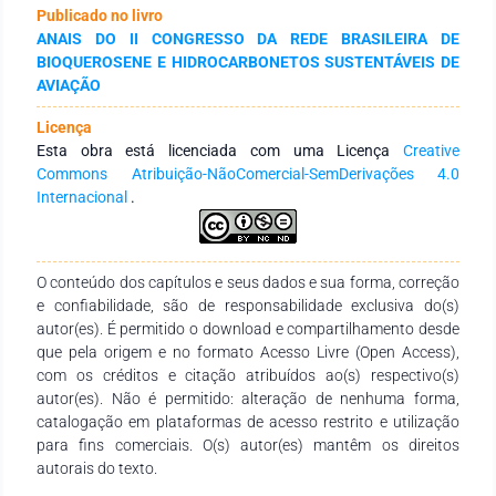
como, evidenciar a cultivar de destaque para produção de
Publicado no livro
hidrocarbonetos renováveis. Para a extração do óleo das
ANAIS DO II CONGRESSO DA REDE BRASILEIRA DE
sementes foi utilizado o sistema soxhlet, temperatura de
BIOQUEROSENE E HIDROCARBONETOS SUSTENTÁVEIS DE
95ºC, com ciclo de 6h e hexano como solvente. Dentre as
AVIAÇÃO
cultivares analisadas a cultivar 2 foi a que demostrou maior
percentual de óleo nas sementes (34,76%), sendo a mais
Licença
indicada para cultivo quando o foco é obtenção de óleo para
Esta obra está licenciada com uma Licença
Creative
produção de hidrocarbonetos renováveis.
Commons Atribuição-NãoComercial-SemDerivações 4.0
Internacional
.
O conteúdo dos capítulos e seus dados e sua forma, correção
e confiabilidade, são de responsabilidade exclusiva do(s)
autor(es). É permitido o download e compartilhamento desde
que pela origem e no formato Acesso Livre (Open Access),
com os créditos e citação atribuídos ao(s) respectivo(s)
autor(es). Não é permitido: alteração de nenhuma forma,
catalogação em plataformas de acesso restrito e utilização
para fins comerciais. O(s) autor(es) mantêm os direitos
autorais do texto.