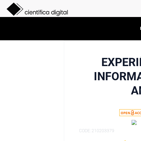
EXPERI
INFORM
A
CODE: 210203379