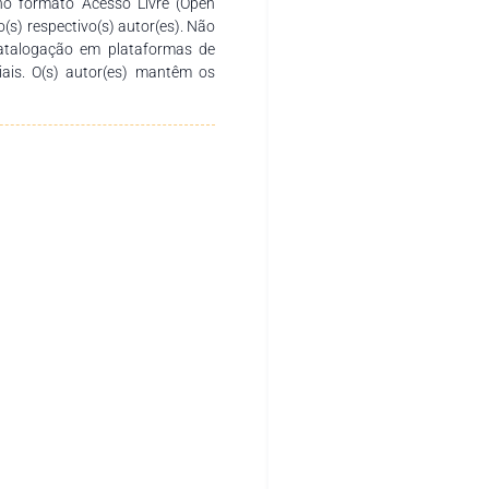
no formato Acesso Livre (Open
o(s) respectivo(s) autor(es). Não
catalogação em plataformas de
ciais. O(s) autor(es) mantêm os