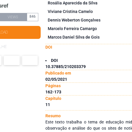
Rosália Aparecida da Silva
Viviane Cristina Camelo
846
VIEWS
Dennis Weberton Gonçalves
Marcelo Ferreira Camargo
LOAD
Marcos Daniel Silva de Gois
LHE
DOI
DOI
10.37885/210203379
Publicado em
02/05/2021
Páginas
162-173
Capítulo
11
Resumo
Este texto trabalha o tema de educação midi
observação e análise do que os sites de notí