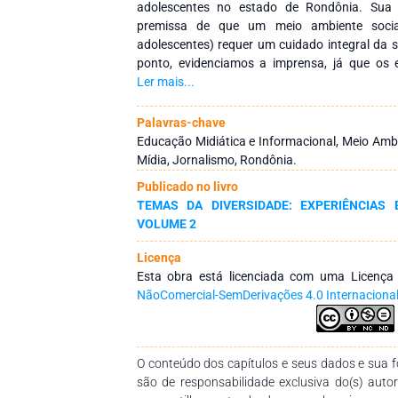
adolescentes no estado de Rondônia. Sua 
premissa de que um meio ambiente socia
adolescentes) requer um cuidado integral da
ponto, evidenciamos a imprensa, já que os e
podem ser considerados como um ambiente soc
Ler mais...
recorta realidades sociais complexas e c
população. Fruto de um levantamento de dados
Palavras-chave
Mídia, o objetivo geral da pesquisa era identif
Educação Midiática e Informacional, Meio Amb
mídia regional rondoniense a respeito da inf
Mídia, Jornalismo, Rondônia.
Fazendo parte ainda do que se objetivou a c
Publicado no livro
veiculadas na mídia, classificação de
TEMAS DA DIVERSIDADE: EXPERIÊNCIAS 
representativamente em dois sites e avaliação 
VOLUME 2
metodologia foi composta inicialmente pela f
compreensão sobre jornalismo e seus veículos
Licença
dados, que foram organizadas e tabula
Esta obra está licenciada com uma Licenç
resultado, os dados demonstraram que mais d
NãoComercial-SemDerivações 4.0 Internaciona
nos sites envolviam temas atrelados à violênci
manutenção de uma visão única, de um direci
veiculadas e ao público nelas representados. 
aprimoramento do trabalho jornalístico, leva
O conteúdo dos capítulos e seus dados e sua fo
contribuição social com vistas à valorização da 
são de responsabilidade exclusiva do(s) auto