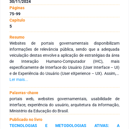
30/11/2024
Páginas
75-99
Capítulo
5
Resumo
Websites de portais governamentais disponibilizam
informações de relevância pública, sendo que a adequada
veiculação destas envolve a aplicação de estratégias da área
de Interação Humano-Computador (IHC), mais
especificamente de Interface do Usuário (User Interface – UI)
e de Experiência do Usuário (User eXperience – UX). Assim, o
presente capítulo busca caracterizar um conjunto de
Ler mais...
diretrizes de usabilidade e de arquitetura de informação para
analisar a atual estrutura informacional do portal do
Palavras-chave
Ministério da Educação do Brasil (MEC). Para isso foi
portais web, websites governamentais, usabilidade de
utilizada a abordagem de arquitetura baseada em três blocos
interface, experiência do usuário, arquitetura da informação,
(Estrutural, Esquelético, Superfície). Como resultado, foi
Ministério da Educação do Brasil.
proposto um checklist holístico para a avaliação de websites
Publicado no livro
governamentais, sendo que este foi aplicado na inspeção da
TECNOLOGIAS E METODOLOGIAS ATIVAS: A
interface do portal governamental do MEC.