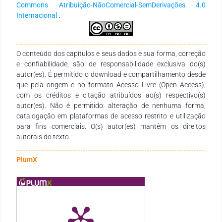
abrangente da trajetória do PNSP e fornece recomendações
Commons Atribuição-NãoComercial-SemDerivações 4.0
para o aprimoramento contínuo da segurança do paciente no
Internacional
.
Brasil.
O conteúdo dos capítulos e seus dados e sua forma, correção
e confiabilidade, são de responsabilidade exclusiva do(s)
autor(es). É permitido o download e compartilhamento desde
que pela origem e no formato Acesso Livre (Open Access),
com os créditos e citação atribuídos ao(s) respectivo(s)
autor(es). Não é permitido: alteração de nenhuma forma,
catalogação em plataformas de acesso restrito e utilização
para fins comerciais. O(s) autor(es) mantêm os direitos
autorais do texto.
PlumX