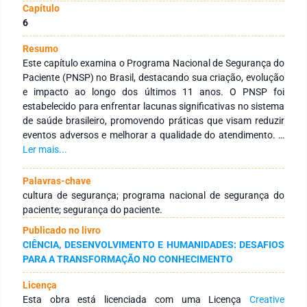
Capítulo
6
Resumo
Este capítulo examina o Programa Nacional de Segurança do
Paciente (PNSP) no Brasil, destacando sua criação, evolução
e impacto ao longo dos últimos 11 anos. O PNSP foi
estabelecido para enfrentar lacunas significativas no sistema
de saúde brasileiro, promovendo práticas que visam reduzir
eventos adversos e melhorar a qualidade do atendimento. A
análise inclui a estrutura e os objetivos da política, os
Ler mais...
principais marcos alcançados desde sua implementação, e os
desafios enfrentados durante sua execução. Além disso, o
Palavras-chave
capítulo explora a integração das metas internacionais de
cultura de segurança; programa nacional de segurança do
segurança do paciente e sua adaptação ao contexto
paciente; segurança do paciente.
brasileiro, bem como a importância da educação contínua e
Publicado no livro
da adaptação das práticas de segurança. As considerações
CIÊNCIA, DESENVOLVIMENTO E HUMANIDADES: DESAFIOS
finais refletem sobre os avanços realizados, os desafios
PARA A TRANSFORMAÇÃO NO CONHECIMENTO
persistentes e as perspectivas para o futuro, enfatizando a
necessidade de uma abordagem dinâmica e colaborativa
Licença
para garantir a eficácia da política. O texto oferece uma visão
Esta obra está licenciada com uma Licença
Creative