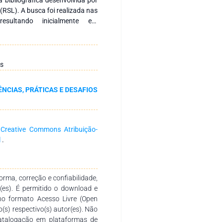
(RSL). A busca foi realizada nas
sultando inicialmente em
spectivamente. Após aplicação
ra integral dos estudos, foram
s dados foram organizados e
gias e principais resultados.
s
vasão escolar em comunidades
 associado principalmente às
ÊNCIAS, PRÁTICAS E DESAFIOS
ficuldades de acesso à escola
de do transporte, limitações na
ar e insuficiência de políticas
lacionados à formação docente e
a
Creative Commons Atribuição-
ontextualizadas à realidade
l
.
entamento da evasão escolar em
m integrada, que considere as
da região. Torna-se imprescindível
onais, a melhoria das condições
rma, correção e confiabilidade,
cas contextualizadas, visando
r(es). É permitido o download e
ia dos estudantes no ambiente
no formato Acesso Livre (Open
o(s) respectivo(s) autor(es). Não
catalogação em plataformas de