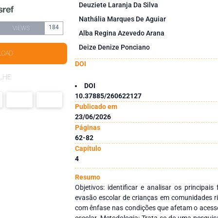
Deuziete Laranja Da Silva
Nathália Marques De Aguiar
184
VIEWS
Alba Regina Azevedo Arana
Deize Denize Ponciano
LOAD
DOI
LHE
DOI
10.37885/260622127
Publicado em
23/06/2026
Páginas
62-82
Capítulo
4
Resumo
Objetivos: identificar e analisar os principai
evasão escolar de crianças em comunidades ri
com ênfase nas condições que afetam o acesso
escolar. Metodologia: Trata-se de uma pesquisa