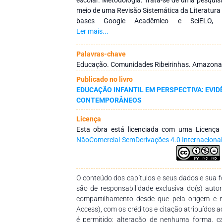
meio de uma Revisão Sistemática da Literatura 
bases Google Acadêmico e SciELO, re
aproximadamente 2.120 e 55 publicações, re
Ler mais...
dos critérios de inclusão e exclusão e leitu
selecionados 18 artigos para análise. O
Palavras-chave
examinados quanto aos objetivos, metodolo
Educação. Comunidades Ribeirinhas. Amazona
Resultados: Os estudos evidenciam que a e
Publicado no livro
ribeirinhas é um fenômeno multifatorial,
EDUCAÇÃO INFANTIL EM PERSPECTIVA: EVID
condições socioeconômicas das famílias, di
CONTEMPORÂNEOS
devido à localização geográfica e precarieda
infraestrutura escolar, inadequação curricul
Licença
públicas. Além disso, destacam-se desafios re
Esta obra está licenciada com uma Licenç
à necessidade de práticas pedagógicas c
NãoComercial-SemDerivações 4.0 Internaciona
amazônica. Conclusão: Conclui-se que o enfr
comunidades ribeirinhas exige uma abordage
especificidades territoriais, sociais e culturais 
o fortalecimento de políticas públicas educaci
O conteúdo dos capítulos e seus dados e sua fo
estruturais e a adoção de práticas pedagógi
são de responsabilidade exclusiva do(s) auto
garantir o direito à educação e a permanênc
compartilhamento desde que pela origem e 
escolar.
Access), com os créditos e citação atribuídos a
é permitido: alteração de nenhuma forma, 