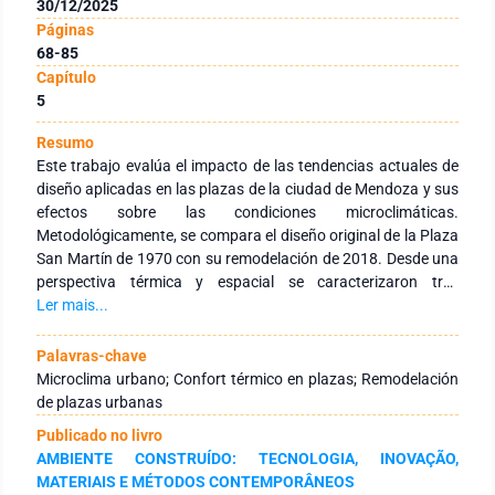
30/12/2025
Páginas
68-85
Capítulo
5
Resumo
Este trabajo evalúa el impacto de las tendencias actuales de
diseño aplicadas en las plazas de la ciudad de Mendoza y sus
efectos sobre las condiciones microclimáticas.
Metodológicamente, se compara el diseño original de la Plaza
San Martín de 1970 con su remodelación de 2018. Desde una
perspectiva térmica y espacial se caracterizaron tres
estructuras representativas: bosque, prado y centro. Se
Ler mais...
realizaron mediciones con estaciones fijas y móviles para
registrar datos microclimáticos, se determinó el SVF mediante
Palavras-chave
el programa RayMan y se calculó el confort térmico utilizando
Microclima urbano; Confort térmico en plazas; Remodelación
el método COMFA. Los resultados indican que las estructuras
de plazas urbanas
vegetadas mantuvieron o mejoraron sus condiciones
Publicado no livro
térmicas y de confort, mientras que la estructura de centro
AMBIENTE CONSTRUÍDO: TECNOLOGIA, INOVAÇÃO,
mostró un aumento significativo del disconfort debido a la
MATERIAIS E MÉTODOS CONTEMPORÂNEOS
mayor proporción de superficies selladas y a la exposición