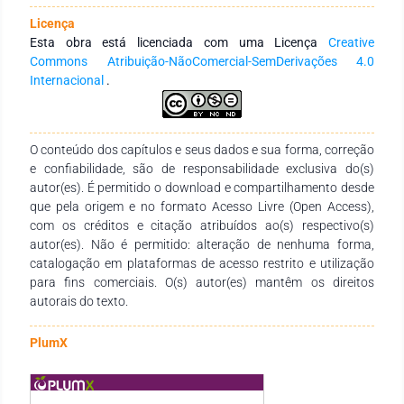
solar. La remodelación evidenció mejoras térmicas en los
Licença
sectores verdes, pero un deterioro marcado en los espacios
Esta obra está licenciada com uma Licença
Creative
pavimentados, destacando la necesidad de incorporar
Commons Atribuição-NãoComercial-SemDerivações 4.0
estrategias de diseño que optimicen las condiciones
Internacional
.
microclimáticas en los espacios verdes urbanos.
O conteúdo dos capítulos e seus dados e sua forma, correção
e confiabilidade, são de responsabilidade exclusiva do(s)
autor(es). É permitido o download e compartilhamento desde
que pela origem e no formato Acesso Livre (Open Access),
com os créditos e citação atribuídos ao(s) respectivo(s)
autor(es). Não é permitido: alteração de nenhuma forma,
catalogação em plataformas de acesso restrito e utilização
para fins comerciais. O(s) autor(es) mantêm os direitos
autorais do texto.
PlumX