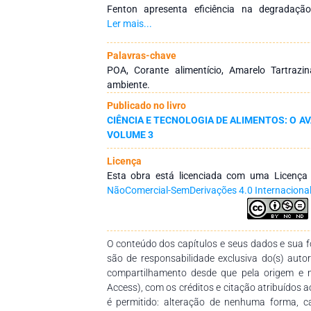
Fenton apresenta eficiência na degradaçã
vantagens de simplicidade e baixo custo do
Ler mais...
Foto-Fenton [Ferro/peróxido de hidrogênio (H
parâmetros de tempo reacional, concentração 
Palavras-chave
foram avaliados para o corante amarelo tart
POA, Corante alimentício, Amarelo Tartrazin
exibiram grande efetividade para o POA F
ambiente.
corante amarelo tartrazina. O processo Foto-Fe
Publicado no livro
de degradação do corante amarelo tartrazina
CIÊNCIA E TECNOLOGIA DE ALIMENTOS: O AV
estudos cinéticos obtidos experimentalmente
VOLUME 3
ordem, com coeficiente de correlação R2= 0,978
mol-1 min-1). Assim, podemos destacar que
Licença
destaca-s como um importante método para 
Esta obra está licenciada com uma Licenç
contendo corantes alimentícios, combinand
NãoComercial-SemDerivações 4.0 Internaciona
efetividade e baixo custo no processo.
O conteúdo dos capítulos e seus dados e sua fo
são de responsabilidade exclusiva do(s) auto
compartilhamento desde que pela origem e 
Access), com os créditos e citação atribuídos a
é permitido: alteração de nenhuma forma, 