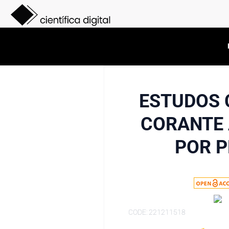
ESTUDOS 
CORANTE 
POR 
CODE: 221211518