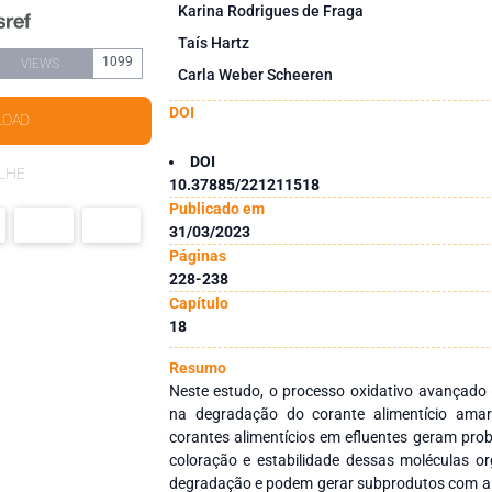
Karina Rodrigues de Fraga
Taís Hartz
1099
VIEWS
Carla Weber Scheeren
DOI
LOAD
DOI
LHE
10.37885/221211518
Publicado em
31/03/2023
Páginas
228-238
Capítulo
18
Resumo
Neste estudo, o processo oxidativo avançado 
na degradação do corante alimentício amar
corantes alimentícios em efluentes geram pro
coloração e estabilidade dessas moléculas org
degradação e podem gerar subprodutos com alt