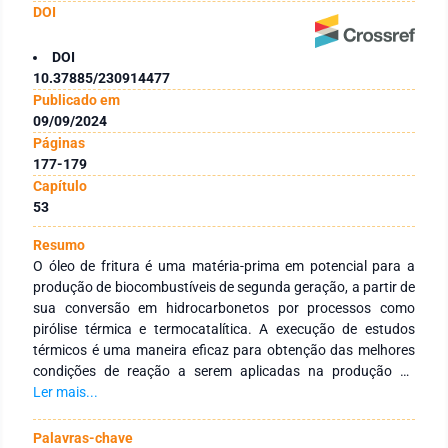
DOI
DOI
10.37885/230914477
Publicado em
09/09/2024
Páginas
177-179
Capítulo
53
Resumo
O óleo de fritura é uma matéria-prima em potencial para a
produção de biocombustíveis de segunda geração, a partir de
sua conversão em hidrocarbonetos por processos como
pirólise térmica e termocatalítica. A execução de estudos
térmicos é uma maneira eficaz para obtenção das melhores
condições de reação a serem aplicadas na produção de
combustíveis renováveis, assim como as análises térmicas
Ler mais...
TGA/DTG. Pela condução de 8 ensaios de pirólise térmica do
óleo de fritura, foi determinada a melhor condição com
Palavras-chave