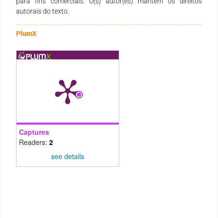
para fins comerciais. O(s) autor(es) mantêm os direitos
autorais do texto.
PlumX
Captures
Readers:
2
see details