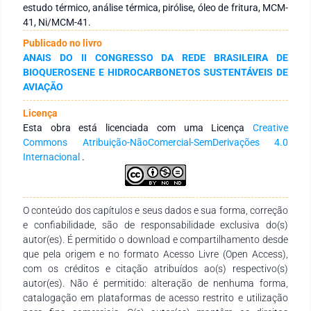
rampas de temperatura de 350-550 °C, a 10 °C/min e tempo
estudo térmico, análise térmica, pirólise, óleo de fritura, MCM-
de permanência de 5 minutos. As análises térmicas
41, Ni/MCM-41.
demonstraram uma baixa estabilidade térmica do óleo até
Publicado no livro
360 °C, aproximadamente, atribuída às diversas vezes em que
ANAIS DO II CONGRESSO DA REDE BRASILEIRA DE
foi submetido a temperaturas elevadas por seu uso em
BIOQUEROSENE E HIDROCARBONETOS SUSTENTÁVEIS DE
frituras, com maiores resíduos obtidos nas reações de óleo de
AVIAÇÃO
fritura com MCM-41 (OFT+MCM-41) e menores na reação do
óleo de fritura puro (OFT).
Licença
Esta obra está licenciada com uma Licença
Creative
Commons Atribuição-NãoComercial-SemDerivações 4.0
Internacional
.
O conteúdo dos capítulos e seus dados e sua forma, correção
e confiabilidade, são de responsabilidade exclusiva do(s)
autor(es). É permitido o download e compartilhamento desde
que pela origem e no formato Acesso Livre (Open Access),
com os créditos e citação atribuídos ao(s) respectivo(s)
autor(es). Não é permitido: alteração de nenhuma forma,
catalogação em plataformas de acesso restrito e utilização