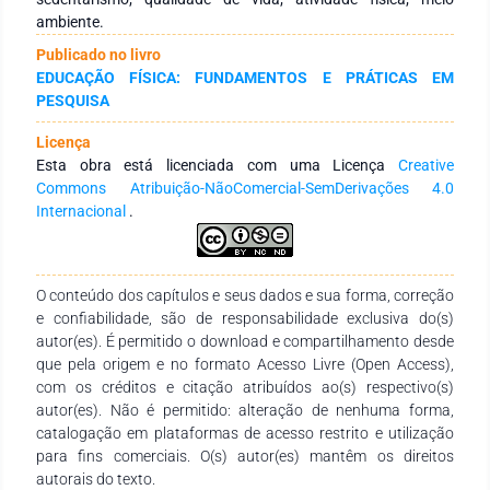
Nesse contexto, as práticas das caminhadas em locais
ambiente.
urbanos, como praças, calçadões, avenidas e praias, têm um
Publicado no livro
custo mais viável e são favoráveis do ponto de vista de
EDUCAÇÃO FÍSICA: FUNDAMENTOS E PRÁTICAS EM
difusão dos conhecimentos ambientais, ameniza obesidade e
PESQUISA
sedentarismo, bem como atua positivamente na qualidade de
vida dos seus praticantes. Assim, no presente trabalho, foi
Licença
traçado um perfil diagnóstico do praticante de atividade física
Esta obra está licenciada com uma Licença
Creative
(caminhada) em espaços urbanos natalenses para avaliar se
Commons Atribuição-NãoComercial-SemDerivações 4.0
esta está associada a outras atividades físicas e se há
Internacional
.
alguma recomendação médica para esta; o estudo avalia
ainda a idade de tais praticantes, a partir de visitas a quatro
regiões de caminhadas da cidade do Natal, locais onde foi
aplicado um questionário e entrevistas realizadas ao público;
O conteúdo dos capítulos e seus dados e sua forma, correção
o perfil do público entrevistado abrangeu homens e mulheres,
e confiabilidade, são de responsabilidade exclusiva do(s)
de 13 a 59 anos, totalizando 100 pessoas. Os resultados
autor(es). É permitido o download e compartilhamento desde
indicaram a necessidade de mais políticas que incentivem as
que pela origem e no formato Acesso Livre (Open Access),
caminhadas.
com os créditos e citação atribuídos ao(s) respectivo(s)
autor(es). Não é permitido: alteração de nenhuma forma,
catalogação em plataformas de acesso restrito e utilização
para fins comerciais. O(s) autor(es) mantêm os direitos
autorais do texto.