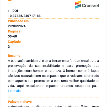
DOI
10.37885/240717188
Publicado em
29/08/2024
Páginas
50-60
Capítulo
3
Resumo
A educação ambiental é uma ferramenta fundamental para a
preservação da sustentabilidade e para promoção das
interações entre homem e natureza. O homem constrói laços
afetivos naturais com os espaços que o rodeiam, sobretudo
com aqueles que promovem a este uma melhor qualidade de
vida, aqui ressaltando espaços urbanos ocupados para
atividades físicas e de lazer nas regiões onde habitam.
Ler mais...
Associado a isso, a Organização Mundial de Saúde sugere a
realização de frequentes exercícios físicos para benefícios
Palavras-chave
substanciais para a saúde e prevenção de várias doenças.
sedentarismo; qualidade de vida; atividade física; meio