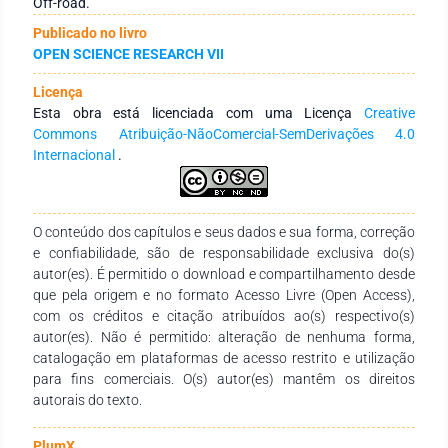
Off-road.
suspensões duplo A no sistema de suspensão dianteiro e
Publicado no livro
traseiro, no entanto, esse modelo de suspensões possui um
OPEN SCIENCE RESEARCH VII
custo maior quando comparada com a suspensão trailng-
arm, que geralmente é indicada para um sistema de
Licença
suspensão traseiro. Para o dimensionamento do sistema de
Esta obra está licenciada com uma Licença
Creative
suspensão traseiro, além das pesquisas realizadas, foram
Commons Atribuição-NãoComercial-SemDerivações 4.0
utilizado software para auxiliar no nas simulações da
Internacional
.
suspensão, assim foi possível definir uma geometria de uma
suspensão traseira para um mini veículo off road. A partir da
definição da geometria, deu-se início aos cálculos de esforços
atuantes sobre o sistema de suspensão traseiro, onde
O conteúdo dos capítulos e seus dados e sua forma, correção
obteve-se um esforço de 1455N durante aceleração do
e confiabilidade, são de responsabilidade exclusiva do(s)
veículo e 754N quando o veículo estiver desacelerando. Todos
autor(es). É permitido o download e compartilhamento desde
os cálculos realizados utilizaram dados de entradas com
que pela origem e no formato Acesso Livre (Open Access),
base no regulamento BAJA SAE Brasil. Após a realização das
com os créditos e citação atribuídos ao(s) respectivo(s)
simulações da dinâmica da suspensão e dos cálculos
autor(es). Não é permitido: alteração de nenhuma forma,
atuantes, foi possível concluir dados de entrada para a
catalogação em plataformas de acesso restrito e utilização
realização de simulações multfísicas das bandejas da
para fins comerciais. O(s) autor(es) mantêm os direitos
suspensão e definições dos seus diâmetros de tubos.
autorais do texto.
PlumX