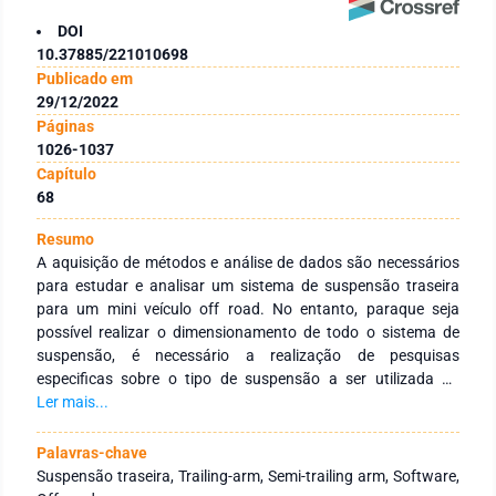
DOI
10.37885/221010698
Publicado em
29/12/2022
Páginas
1026-1037
Capítulo
68
Resumo
A aquisição de métodos e análise de dados são necessários
para estudar e analisar um sistema de suspensão traseira
para um mini veículo off road. No entanto, paraque seja
possível realizar o dimensionamento de todo o sistema de
suspensão, é necessário a realização de pesquisas
especificas sobre o tipo de suspensão a ser utilizada no
veículo. A suspensão trailing-arm é tipo de suspensão
Ler mais...
independente, ou seja, o impacto exercido em uma roda não é
transmitido para outra roda que está no seu mesmo eixo.
Palavras-chave
Geralmente, são indicadas suspensões independes para os
Suspensão traseira, Trailing-arm, Semi-trailing arm, Software,
veículos de competição BAJA SAE, as mais utilizadas são as