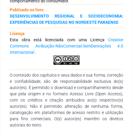
comportamento do consumidor.
consumidores, além do uso da escala Likert. Resultados: Os
Publicado no livro
resultados demonstraram que o perfil dos consumidores do
DESENVOLVIMENTO REGIONAL E SOCIOECONOMIA:
Mix Mateus e Lider, a maioria é do sexo feminino, entre 19 a
EXPERIÊNCIAS DE PESQUISAS NO NORDESTE PARAENSE
40 anos, recebendo de 1 a 3 salários mínimos, e realizando
compras semanais de R$ 301,00 a R$ 700,00. O preço, a
Licença
variedade de mercadorias e a localização foram apontados
Esta obra está licenciada com uma Licença
Creative
como os atributos de maior relevância para a fidelização.
Commons Atribuição-NãoComercial-SemDerivações 4.0
Além disso, o alto uso da internet pelos consumidores sugere
Internacional
.
que os anúncios dos supermercados sejam informados nesse
meio. Considerações Finais: Este estudo reforçou que a
decisão de compras são definidas pelos fatores sociais,
econômicos e demográficos, o que contribui diretamente para
O conteúdo dos capítulos e seus dados e sua forma, correção
as estratégias comerciais dos supermercados analisados.
e confiabilidade, são de responsabilidade exclusiva do(s)
autor(es). É permitido o download e compartilhamento desde
que pela origem e no formato Acesso Livre (Open Access),
com os créditos e citação atribuídos ao(s) respectivo(s)
autor(es). Não é permitido: alteração de nenhuma forma,
catalogação em plataformas de acesso restrito e utilização
para fins comerciais. O(s) autor(es) mantêm os direitos
autorais do texto.