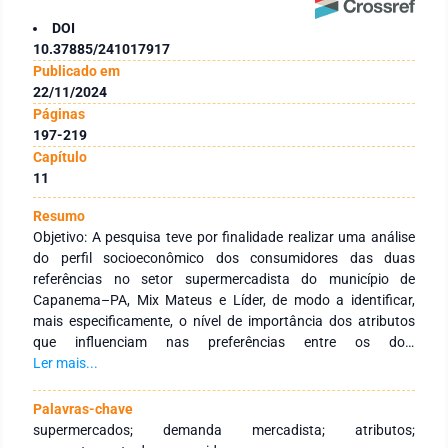
DOI
10.37885/241017917
Publicado em
22/11/2024
Páginas
197-219
Capítulo
11
Resumo
Objetivo: A pesquisa teve por finalidade realizar uma análise
do perfil socioeconômico dos consumidores das duas
referências no setor supermercadista do município de
Capanema–PA, Mix Mateus e Líder, de modo a identificar,
mais especificamente, o nível de importância dos atributos
que influenciam nas preferências entre os dois
supermercados. Métodos: Classificou-se como pesquisa
Ler mais...
aplicada e descritiva, recorrendo a um levantamento de
dados e uma abordagem quantitativa. Os dados foram
Palavras-chave
obtidos por meio de um questionário estruturado com 22
supermercados; demanda mercadista; atributos;
perguntas dicotômicas e de resposta única para os