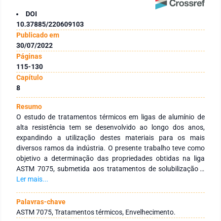
DOI
10.37885/220609103
Publicado em
30/07/2022
Páginas
115-130
Capítulo
8
Resumo
O estudo de tratamentos térmicos em ligas de alumínio de
alta resistência tem se desenvolvido ao longo dos anos,
expandindo a utilização destes materiais para os mais
diversos ramos da indústria. O presente trabalho teve como
objetivo a determinação das propriedades obtidas na liga
ASTM 7075, submetida aos tratamentos de solubilização e
envelhecimento artificial, com as temperaturas de
Ler mais...
envelhecimento em 150°C e 180°C, o que possibilita tempos
de tratamento menores do que os convencionais, permitindo
Palavras-chave
uma maior produção de componentes a partir deste
ASTM 7075, Tratamentos térmicos, Envelhecimento.
tratamento. Para isso, as amostras fabricadas foram