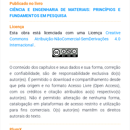
Publicado no livro
submetidas aos tratamentos térmicos e caracterizadas,
CIÊNCIA E ENGENHARIA DE MATERIAIS: PRINCÍPIOS E
antes e depois de cada tratamento, por análise
FUNDAMENTOS EM PESQUISA
microestrutural, ensaio de dureza e difratometria de raios-x.
Os resultados dos ensaios realizados mostraram a
Licença
importância da distribuição dos precipitados formados
Esta obra está licenciada com uma Licença
Creative
durante o envelhecimento da liga, fato evidenciado pela maior
Commons Atribuição-NãoComercial-SemDerivações 4.0
quantidade de precipitados obtidos no envelhecimento à
Internacional
.
180°C do que neste tratamento à 150°C, apesar de um menor
ganho nas propriedades mecânicas utilizando esta
temperatura. Os tempos de envelhecimento utilizados no
estudo foram suficientes para atingir o pico de dureza nas
O conteúdo dos capítulos e seus dados e sua forma, correção
curvas de envelhecimento, e as máximas durezas obtidas são
e confiabilidade, são de responsabilidade exclusiva do(s)
compatíveis com as encontradas em outros estudos com
autor(es). É permitido o download e compartilhamento desde
este material.
que pela origem e no formato Acesso Livre (Open Access),
com os créditos e citação atribuídos ao(s) respectivo(s)
autor(es). Não é permitido: alteração de nenhuma forma,
catalogação em plataformas de acesso restrito e utilização
para fins comerciais. O(s) autor(es) mantêm os direitos
autorais do texto.
PlumX