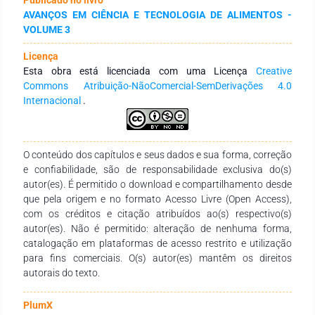
produzir etanol de segunda geração proveniente da raiz e das
AVANÇOS EM CIÊNCIA E TECNOLOGIA DE ALIMENTOS -
ramas da batata-doce da cultivar ´Duda`. Para a obtenção de
VOLUME 3
etanol de segunda geração foi realizado um estudo da
hidrólise ácida das ramas da batata-doce, com cargas de
Licença
sólido de 20% (m/m)], nas concentrações de ácido sulfúrico
Esta obra está licenciada com uma Licença
Creative
[1, 1,5 e 2% (m/v)], nos tempos (0, 15, 30, e 60 minutos)
Commons Atribuição-NãoComercial-SemDerivações 4.0
fixando a temperatura em 121°C. Para o estudo da produção
Internacional
.
de etanol de primeira geração utilizando as raízes da batata-
doce, foi realizado um planejamento experimental visando a
otimização da etapa da hidrólise enzimática, foi feito o
preparo da matéria prima, determinação do teor de umidade e
O conteúdo dos capítulos e seus dados e sua forma, correção
matéria seca. Em seguida foi feito o pré-tratamento ácido das
e confiabilidade, são de responsabilidade exclusiva do(s)
ramas, caracterização da parte líquida, e quantificação dos
autor(es). É permitido o download e compartilhamento desde
carboidratos respectivamente. Nas concentrações acida de 2
que pela origem e no formato Acesso Livre (Open Access),
%(m/v) de ácido sulfúrico notou-se uma elevação nos níveis
com os créditos e citação atribuídos ao(s) respectivo(s)
de glicose e xilose com teores de 3,8130 e 8,9745 g/L
autor(es). Não é permitido: alteração de nenhuma forma,
respectivamente, assim como o destaque para o tempo
catalogação em plataformas de acesso restrito e utilização
reacional entre 30 e 60 minutos.
para fins comerciais. O(s) autor(es) mantêm os direitos
autorais do texto.
PlumX