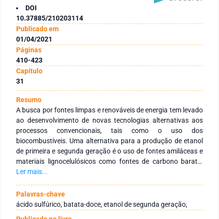
DOI
10.37885/210203114
Publicado em
01/04/2021
Páginas
410-423
Capítulo
31
Resumo
A busca por fontes limpas e renováveis de energia tem levado
ao desenvolvimento de novas tecnologias alternativas aos
processos convencionais, tais como o uso dos
biocombustíveis. Uma alternativa para a produção de etanol
de primeira e segunda geração é o uso de fontes amiláceas e
materiais lignocelulósicos como fontes de carbono barato,
renovável e sustentável. Levando-se estes pontos em
Ler mais...
consideração, a batata-doce (Ipomoea batatas) tem sido
considerada um substrato promissor para fermentação
Palavras-chave
alcoólica, uma vez que apresenta elevados teores de amido,
ácido sulfúrico, batata-doce, etanol de segunda geração,
na faixa de 32 a 70%. Com isso, o objetivo deste trabalho foi,
Publicado no livro