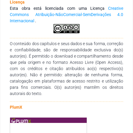
Licença
utilizando os métodos FWO e KAS foram 262,56 e 255,35 kJ
Esta obra está licenciada com uma Licença
Creative
mol-1, respectivamente; já, a mistura OGMH1 (na presença de
Commons Atribuição-NãoComercial-SemDerivações 4.0
material catalítico), apresentou para os mesmos 50% de
Internacional
.
conversão valores de Ea correspondentes a 152,23 e 143,18
kJ mol-1, respectivamente.
O conteúdo dos capítulos e seus dados e sua forma, correção
e confiabilidade, são de responsabilidade exclusiva do(s)
autor(es). É permitido o download e compartilhamento desde
que pela origem e no formato Acesso Livre (Open Access),
com os créditos e citação atribuídos ao(s) respectivo(s)
autor(es). Não é permitido: alteração de nenhuma forma,
catalogação em plataformas de acesso restrito e utilização
para fins comerciais. O(s) autor(es) mantêm os direitos
autorais do texto.
PlumX