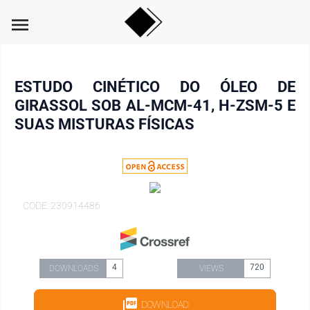
menu
ESTUDO CINÉTICO DO ÓLEO DE
GIRASSOL SOB AL-MCM-41, H-ZSM-5 E
SUAS MISTURAS FÍSICAS
CODE: 230914486
4
720
DOWNLOADS
VIEWS
DOWNLOAD