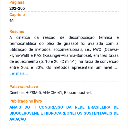
Páginas
202-205
Capítulo
61
Resumo
A cinética da reação de decomposição térmica e
termocatalítica do óleo de girassol foi avaliada com a
utilização de métodos isoconversionais, i.e., FWO (Ozawa-
Flynn-Wall) e KAS (Kissinger-Akahira-Sunose), em três taxas
de aquecimento (5, 10 e 20 ºC min-1), na faixa de conversão
entre 20% e 80%. Os métodos apresentam um nível de
confiança, ao apresentarem numericamente valores de Ea,
Ler mais...
i.e., energia de ativação aparente, relativamente próximos. A
decomposição térmica da oleaginosa ajudará a entender, nos
Palavras-chave
limites estudados, os possíveis produtos para produção de
Cinética; H-ZSM-5; Al-MCM-41; Biocombustível.
combustível verde. No processo catalítico, os catalisadores
Publicado no livro
microporoso H-ZSM-5 e mesoporoso Al-MCM-41 foram
ANAIS DO II CONGRESSO DA REDE BRASILEIRA DE
utilizados por apresentarem acidez elevada, o que ajudará na
BIOQUEROSENE E HIDROCARBONETOS SUSTENTÁVEIS DE
produção de um biocombustível com baixos teores de
AVIAÇÃO
oxigenados. As energias de ativação aparente para 50% de
conversão do óleo de girassol na ausência de catalisadores