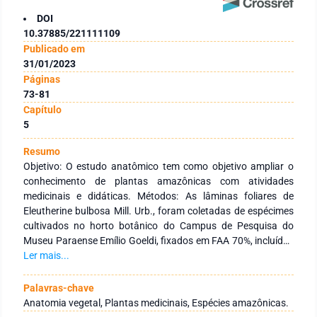
DOI
10.37885/221111109
Publicado em
31/01/2023
Páginas
73-81
Capítulo
5
Resumo
Objetivo: O estudo anatômico tem como objetivo ampliar o
conhecimento de plantas amazônicas com atividades
medicinais e didáticas. Métodos: As lâminas foliares de
Eleutherine bulbosa Mill. Urb., foram coletadas de espécimes
cultivados no horto botânico do Campus de Pesquisa do
Museu Paraense Emílio Goeldi, fixados em FAA 70%, incluídos
em parafina e corados em azul de Astra e Safranina.
Ler mais...
Resultados: A lâmina foliar, em vista frontal, apresenta células
epidérmicas heterodimensionais de formato alongado, com
Palavras-chave
evidentes estômatos sobre as nervuras. As epidermes adaxial
Anatomia vegetal, Plantas medicinais, Espécies amazônicas.
e abaxial, em seção transversal, são unisseriadas, de formato