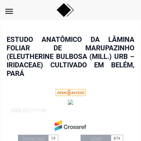
menu
ESTUDO ANATÔMICO DA LÂMINA
FOLIAR DE MARUPAZINHO
(ELEUTHERINE BULBOSA (MILL.) URB –
IRIDACEAE) CULTIVADO EM BELÉM,
PARÁ
CODE: 221111109
19
879
DOWNLOADS
VIEWS