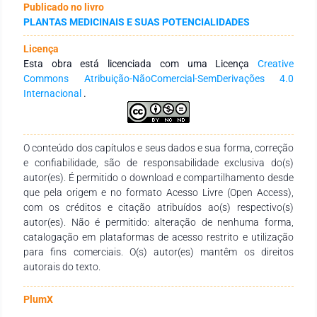
Publicado no livro
arredondado, e as células têm aspectos buliformes com
PLANTAS MEDICINAIS E SUAS POTENCIALIDADES
estômatos observados em ambas as faces caracterizando
folha anfiestomática. O mesofilo é isobilateral, com
Licença
idioblastos contendo compostos fenólicos e cristais
Esta obra está licenciada com uma Licença
Creative
prismáticos de oxalato de cálcio. Os feixes vasculares são
Commons Atribuição-NãoComercial-SemDerivações 4.0
bicolaterais, contendo tecido esclerenquimático junto ao
Internacional
.
floema. Conclusão: A análise das estruturas anatômicas do
limbo foliar de Marupazinho, ampliou o conhecimento
anatômico e didático de espécies medicinais amazônicas
cultivadas em Belém, Pa.
O conteúdo dos capítulos e seus dados e sua forma, correção
e confiabilidade, são de responsabilidade exclusiva do(s)
autor(es). É permitido o download e compartilhamento desde
que pela origem e no formato Acesso Livre (Open Access),
com os créditos e citação atribuídos ao(s) respectivo(s)
autor(es). Não é permitido: alteração de nenhuma forma,
catalogação em plataformas de acesso restrito e utilização
para fins comerciais. O(s) autor(es) mantêm os direitos
autorais do texto.
PlumX