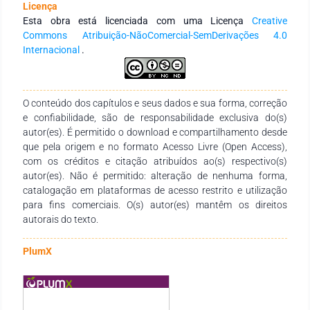
Licença
revisão bibliográfica sobre a temática agricultura sustentável,
Esta obra está licenciada com uma Licença
Creative
na qual consultou-se 73 fontes bibliográficas, dos quais 47
Commons Atribuição-NãoComercial-SemDerivações 4.0
foram utilizadas, por estar de acordo com informações
Internacional
.
relevantes. Foi definido recorte temporal abrangendo o
período compreendido entre 1999 a 2020. Esta pesquisa
realizou levantamento das informações em periódicos, sites,
revistas, livros e cartilhas. Encontrou-se como resultado que,
O conteúdo dos capítulos e seus dados e sua forma, correção
existem estudos e projetos que buscam uma agricultura
e confiabilidade, são de responsabilidade exclusiva do(s)
sustentável através de sistemas agroflorestais, agricultura
autor(es). É permitido o download e compartilhamento desde
orgânica e tecnologias sustentáveis (microrganismos
que pela origem e no formato Acesso Livre (Open Access),
promotores de crescimento para as plantas, manipueira,
com os créditos e citação atribuídos ao(s) respectivo(s)
adubação verde, plantio direto, biofertilizantes,
autor(es). Não é permitido: alteração de nenhuma forma,
vermicompostagem etc.). Percebeu-se que, visando a
catalogação em plataformas de acesso restrito e utilização
sustentabilidade, há novos possíveis caminhos para a
para fins comerciais. O(s) autor(es) mantêm os direitos
agricultura, sendo necessário quebrar o pré-conceito de que a
autorais do texto.
agricultura sustentável é arcaica. Verificou-se o importante
papel das estratégias e tecnologias sustentáveis na
PlumX
agricultura, pois proporcionam diversificação na produção
agrícola, segurança alimentar, redução dos impactos
ambientais, redução dos custos de produção e redução do
uso dos insumos químicos.