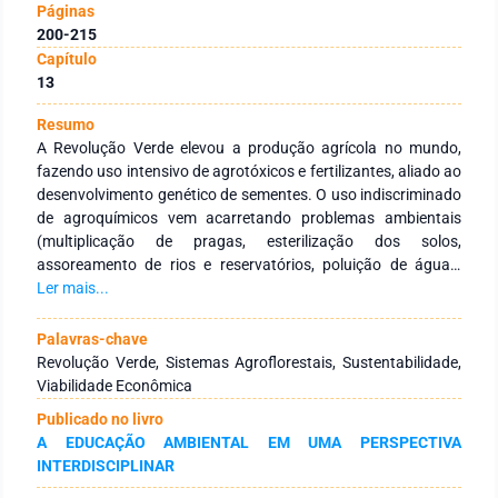
Páginas
200-215
Capítulo
13
Resumo
A Revolução Verde elevou a produção agrícola no mundo,
fazendo uso intensivo de agrotóxicos e fertilizantes, aliado ao
desenvolvimento genético de sementes. O uso indiscriminado
de agroquímicos vem acarretando problemas ambientais
(multiplicação de pragas, esterilização dos solos,
assoreamento de rios e reservatórios, poluição de águas,
devastação das florestas, redução da biodiversidade,
Ler mais...
contaminação dos alimentos e o envenenamento de
trabalhadores rurais), se tornando um fator gerador do
Palavras-chave
aumento dos custos de produção. Objetivou-se buscar e
Revolução Verde, Sistemas Agroflorestais, Sustentabilidade,
enfatizar as estratégias e tecnologias sustentáveis na
Viabilidade Econômica
agricultura, tendo em vista a crescente necessidade de
Publicado no livro
estudos e aplicações da sustentabilidade na produção
A EDUCAÇÃO AMBIENTAL EM UMA PERSPECTIVA
agrícola, proporcionando segurança alimentar, redução dos
INTERDISCIPLINAR
impactos ambientais, redução dos custos de produção e
redução do uso dos insumos químicos. O trabalho é uma