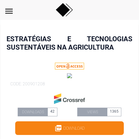
menu
ESTRATÉGIAS E TECNOLOGIAS
SUSTENTÁVEIS NA AGRICULTURA
CODE: 200901208
42
1365
DOWNLOADS
VIEWS
DOWNLOAD